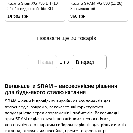
Касета Sram XG-795 DH (10-
Касета SRAM PG 830 (11-28)
24) 7 швидкостей, fits XD
8 швидкостей
Driver Body
14 582 грн
966 грн
Показати ще 20 товарів
Назад
Вперед
1
з 3
Велокасети SRAM – високоякісне рішення
для будь-якого стилю катання
SRAM – один із провідних виробників компонентів для
велосипедів, зокрема, велокасет, які користуються
популярністю серед спортсменів і любителів. Велосипедні
зірки SRAM виділяються інноваційними технологіями,
довговічністю та широким вибором варіантів для різних стилів
катання, включаючи шосейне, гірське та крос-кантрі.