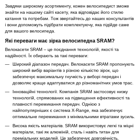
Завдяки широкому асортименту, кожен велосипедист зможе
знайти на нашому сайті касету, яка відповідає його стилю
катання та потребам. Тож звертайтесь до наших консультантів
і вони допоможуть підібрати комплектуючу, яка підійде саме
для вашого велосипеда.
Які переваги має зірка велосипедна SRAM?
Велокасети SRAM – це поєднання технологій, якості та
надійності. Їх обирають за такі переваги:
Широкий діапазон передач. Велокасети SRAM пропонують
широкий вибір варіантів з різною кількістю зірок, що
забезпечує максимальну гнучкість у виборі передач і
дозволяє краще адаптуватися до різноманітних умов трас.
Інноваційні технології. Компанія SRAM застосовує низку
технологій, спрямованих на підвищення ефективності та
плавності перемикання передач. Однією з
найпопулярніших є система X-Range, яка забезпечує
оптимальне перемикання з мінімальними втратами зусиль.
Висока якість матеріалів. SRAM використовує легкі та міцні
матеріали, такі як алюміній, сталь і навіть титан для
преміальних моделей. Це забезпечує довговічність,