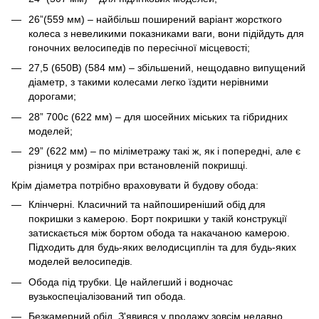
26”(559 мм) – найбільш поширений варіант жорсткого
колеса з невеликими показниками ваги, вони підійдуть для
гоночних велосипедів по пересічної місцевості;
27,5 (650B) (584 мм) – збільшений, нещодавно випущений
діаметр, з такими колесами легко їздити нерівними
дорогами;
28” 700c (622 мм) – для шосейних міських та гібридних
моделей;
29” (622 мм) – по міліметражу такі ж, як і попередні, але є
різниця у розмірах при встановленій покришці.
Крім діаметра потрібно враховувати й будову обода:
Клінчерні. Класичний та найпоширеніший обід для
покришки з камерою. Борт покришки у такій конструкції
затискається між бортом обода та накачаною камерою.
Підходить для будь-яких велодисциплін та для будь-яких
моделей велосипедів.
Обода під трубки. Це найлегший і водночас
вузькоспеціалізований тип обода.
Безкамерний обід. З'явився у продажу зовсім недавно.