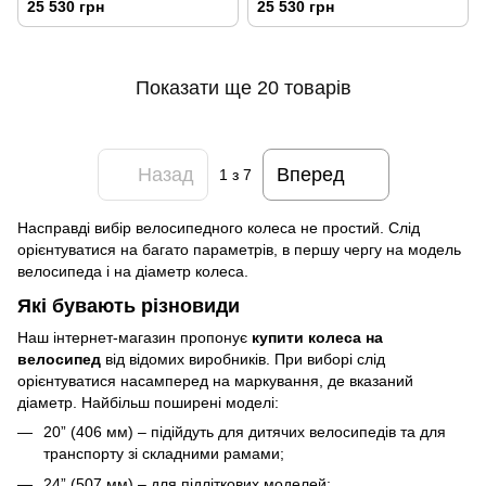
25 530 грн
25 530 грн
Показати ще 20 товарів
Назад
Вперед
1
з 7
Насправді вибір велосипедного колеса не простий. Слід
орієнтуватися на багато параметрів, в першу чергу на модель
велосипеда і на діаметр колеса.
Які бувають різновиди
Наш інтернет-магазин пропонує
купити колеса на
велосипед
від відомих виробників. При виборі слід
орієнтуватися насамперед на маркування, де вказаний
діаметр. Найбільш поширені моделі:
20” (406 мм) – підійдуть для дитячих велосипедів та для
транспорту зі складними рамами;
24” (507 мм) – для підліткових моделей;