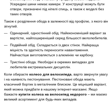
Усередині шини немає камери. У конструкції можуть бути
отвори, призначені під ніпелі спиць, а також є моделі без
таких отворів.
Також є розділення обода в залежності від профілю, з якого він
зігнутий.
Одинарний, одностінний обід. Найекономніший варіант за
вартістю, найпоширеніший серед більшості велолюбителів.
Подвійний обід. Складається із двох стінок. Найкраща
міцність та здатність переносити навантаження.
Найчастіше виготовляється з алюмінію чи карбону.
Тристінні обода. Необхідні в окремих випадках для
любителів екстремальних дисциплін.
Коли обираєте
колесо для велосипеда
, варто звернути увагу
і на наявність пестонування. Пестоновані обода мають
класичний бортик із металічним блиском. Це міцніший варіант,
який можна придбати в нашому інтернет-магазині. Якщо
бажаєте
купити колеса на велосипед недорого
– ми маємо
великий асортимент для будь-яких випадків.