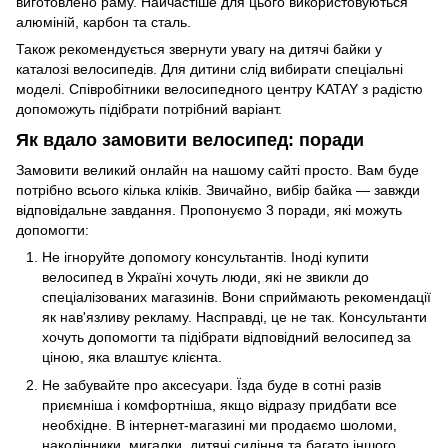
виготовлено раму. Найчастіше для цього використовуються
алюміній, карбон та сталь.
Також рекомендується звернути увагу на дитячі байки у
каталозі велосипедів. Для дитини слід вибирати спеціальні
моделі. Співробітники велосипедного центру KATAY з радістю
допоможуть підібрати потрібний варіант.
Як вдало замовити велосипед: поради
Замовити великий онлайн на нашому сайті просто. Вам буде
потрібно всього кілька кліків. Звичайно, вибір байка — завжди
відповідальне завдання. Пропонуємо 3 поради, які можуть
допомогти:
Не ігноруйте допомогу консультантів. Іноді купити
велосипед в Україні хочуть люди, які не звикли до
спеціалізованих магазинів. Вони сприймають рекомендації
як нав'язливу рекламу. Насправді, це не так. Консультанти
хочуть допомогти та підібрати відповідний велосипед за
ціною, яка влаштує клієнта.
Не забувайте про аксесуари. Їзда буде в сотні разів
приємніша і комфортніша, якщо відразу придбати все
необхідне. В інтернет-магазині ми продаємо шоломи,
наколінники, мигалки, дитячі сидіння та багато іншого.