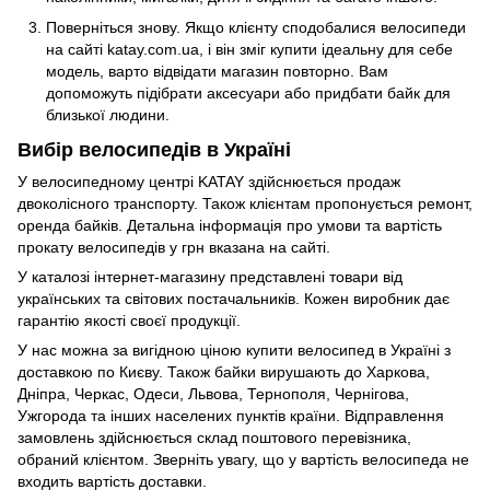
Поверніться знову. Якщо клієнту сподобалися велосипеди
на сайті katay.com.ua, і він зміг купити ідеальну для себе
модель, варто відвідати магазин повторно. Вам
допоможуть підібрати аксесуари або придбати байк для
близької людини.
Вибір велосипедів в Україні
У велосипедному центрі KATAY здійснюється продаж
двоколісного транспорту. Також клієнтам пропонується ремонт,
оренда байків. Детальна інформація про умови та вартість
прокату велосипедів у грн вказана на сайті.
У каталозі інтернет-магазину представлені товари від
українських та світових постачальників. Кожен виробник дає
гарантію якості своєї продукції.
У нас можна за вигідною ціною купити велосипед в Україні з
доставкою по Києву. Також байки вирушають до Харкова,
Дніпра, Черкас, Одеси, Львова, Тернополя, Чернігова,
Ужгорода та інших населених пунктів країни. Відправлення
замовлень здійснюється склад поштового перевізника,
обраний клієнтом. Зверніть увагу, що у вартість велосипеда не
входить вартість доставки.