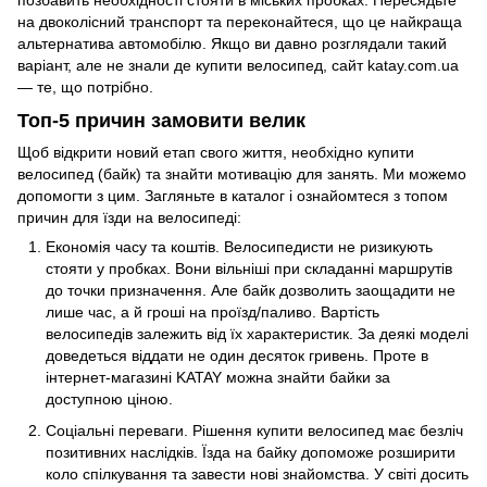
на двоколісний транспорт та переконайтеся, що це найкраща
альтернатива автомобілю. Якщо ви давно розглядали такий
варіант, але не знали де купити велосипед, сайт katay.com.ua
— те, що потрібно.
Топ-5 причин замовити велик
Щоб відкрити новий етап свого життя, необхідно купити
велосипед (байк) та знайти мотивацію для занять. Ми можемо
допомогти з цим. Загляньте в каталог і ознайомтеся з топом
причин для їзди на велосипеді:
Економія часу та коштів. Велосипедисти не ризикують
стояти у пробках. Вони вільніші при складанні маршрутів
до точки призначення. Але байк дозволить заощадити не
лише час, а й гроші на проїзд/паливо. Вартість
велосипедів залежить від їх характеристик. За деякі моделі
доведеться віддати не один десяток гривень. Проте в
інтернет-магазині KATAY можна знайти байки за
доступною ціною.
Соціальні переваги. Рішення купити велосипед має безліч
позитивних наслідків. Їзда на байку допоможе розширити
коло спілкування та завести нові знайомства. У світі досить