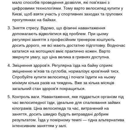
мало способів проведення дозвілля, які пов'язані з
цифровими технологіями. Тому варто велосипед купити у
Києві, щоб взяти участь у спортивних заходах та групових
прогулянках на байках.
Зняття стресу. Відомо, що фізичні навантаження
допомагають відволіктися від проблем. При цьому
регулярні заняття з професійним тренером коштують
досить дорого, не всі мають достатню підготовку. Водночас
кататися на мотоциклі вміє практично кожен. Варто
звернути увагу, що ціна велика в гривнях доступна.
Зміцнення здоров'я. Регулярна їзда на байку сприяє
зміцненню м'язів та суглобів, нормалізує кров'яний тиск.
Спробуйте купити велосипед і почати їздити на ньому
мінімум кілька разів на тиждень. Вже за кілька місяців
загальний стан здоров'я покращиться.
Контроль ваги. Навантаження, яке піддається організм під
час велосипедної їзди, ідеальне для спалювання зайвих
кілограмів. Ціна велосипеда та час, витрачений на
заняття, досить швидко будуть виправдані добрим
результатом. Їзда у помірному темпі — гідна альтернатива
інтенсивним заняттям у залі.