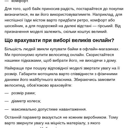
комфорт.
Для того, щоб байк приносив радість, постарайтеся до покупки
визначитися, як ви його використовуватимете. Наприклад, для
неспішної їзди містом варто придбати ретро, комфорт або
шосейник, а для подорожей на далекі відстані — гірський. Від
призначення моделі залежить, скільки коштує великий.
Що врахувати при виборі великів онлайн?
Більшість людей звикли купувати байки в офлайн-магазинах.
Ми пропонуємо купити велосипед онлайн. Скористайтеся
нашими підказками, щоб вибрати його, не виходячи з дому.
Найкраще при пошуку відповідної моделі звертати увагу на її
розмір. Габарити мотоцикла варто співвіднести з фізичними
даними його майбутнього власника. Збираючись замовити
велосипед, обов'язково враховуйте:
розмір рами;
діаметр колеса;
максимально допустиме навантаження.
Останній параметр вказується не кожним виробником. Тому
варто звернути увагу на міцність матеріалу, з якого