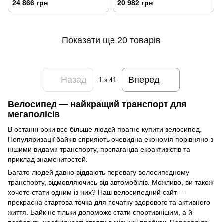
24 866 грн
20 982 грн
Показати ще 20 товарів
Назад
Вперед
1
з 41
Велосипед — найкращий транспорт для
мегаполісів
В останні роки все більше людей прагне купити велосипед.
Популяризації байків сприяють очевидна економія порівняно з
іншими видами транспорту, пропаганда екоактивістів та
приклад знаменитостей.
Багато людей давно віддають перевагу велосипедному
транспорту, відмовляючись від автомобілів. Можливо, ви також
хочете стати одним із них? Наш велосипедний сайт —
прекрасна стартова точка для початку здорового та активного
життя. Байк не тільки допоможе стати спортивнішим, а й
позбавить необхідності стояти в міських пробках. Пересядьте