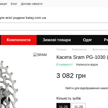
мація
Блог
Договір оферти
ля всієї родини katay.com.ua
Компоненти
Зимові товари
Одяг
Р
Головна
Компоненти
Вело касети
Касета Sram PG-1030 
В наявності
Написати відгук
3 082 грн
Увійти
для відображення накоп
%
Кількість зубів
11-26
11-28