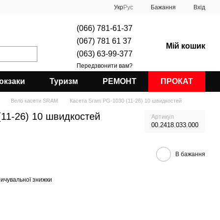
Укр
Рус
Бажання
Вхід
(066) 781-61-37
(067) 781 61 37
Мій кошик
(063) 63-99-377
Передзвонити вам?
юкзаки
Туризм
РЕМОНТ
ПРОКАТ
Вело касети SRAM
Касета Sram PG-1030 (11-26) 10 швидкостей
(11-26) 10 швидкостей
Артикул
00.2418.033.000
В бажання
ичувальної знижки