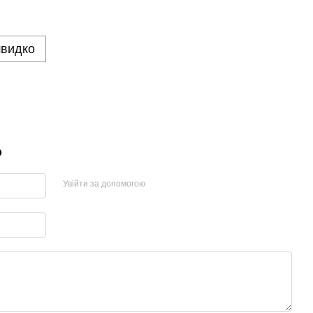
швидко
р
Увійти за допомогою