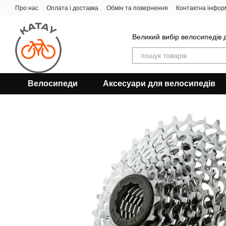
Перейти до основного контенту
Про нас
Оплата і доставка
Обмін та повернення
Контактна інфор
Великий вибір велосипедів д
Велосипеди
Аксесуари для велосипедів