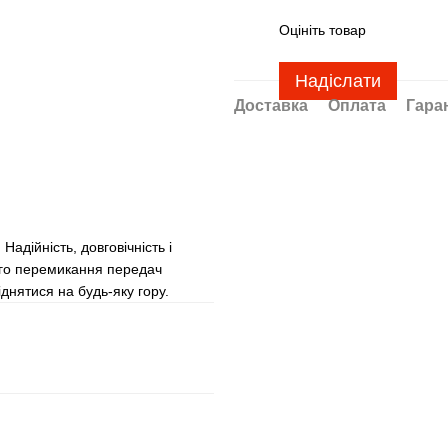
Оцініть товар
Надіслати
Доставка
Оплата
Гара
адійність, довговічність і
ого перемикання передач
днятися на будь-яку гору.