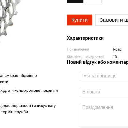
Купити
Замовити 
Характеристики
Призначення
Road
Кількість швидкостей
10
Новий відгук або комента
ансмісією. Відмінне
асети.
хід, а нікель-хромове покриття
одає жорсткості і знижує вагу
є термін служби.