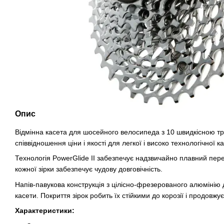
Опис
Відмінна касета для шосейного велосипеда з 10 швидкісною тр
співвідношення ціни і якості для легкої і високо технологічної к
Технологія PowerGlide II забезпечує надзвичайно плавний пере
кожної зірки забезпечує чудову довговічність.
Напів-павукова конструкція з цілісно-фрезерованого алюмінію д
касети. Покриття зірок робить їх стійкими до корозії і продовжу
Характеристики: