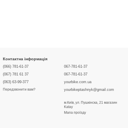
Контактна інформація
(066) 781-61-37
067-781-61-37
(067) 781 61 37
067-781-61-37
(063) 63-99-377
yourbike.com.ua
yourbikeptashnyk@gmail.com
Передзвонити вам?
м.Київ, ул. Пушкінска, 21 магазин
Katay
Мапа проїзду