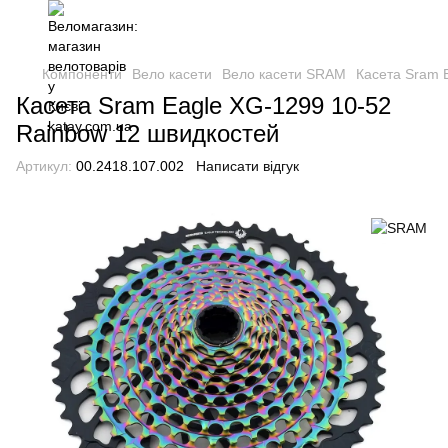
Компоненти
Вело касети
Вело касети SRAM
Касета Sram 
Касета Sram Eagle XG-1299 10-52
Rainbow 12 швидкостей
Артикул:
00.2418.107.002
Написати відгук