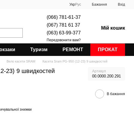
Укр
Рус
Бажання
Вхід
(066) 781-61-37
(067) 781 61 37
Мій кошик
(063) 63-99-377
Передзвонити вам?
юкзаки
Туризм
РЕМОНТ
ПРОКАТ
Вело касети SRAM
Касета Sram PG-950 (12-23) 9 швидкостей
2-23) 9 швидкостей
Артикул
00.0000.200.291
В бажання
ичувальної знижки