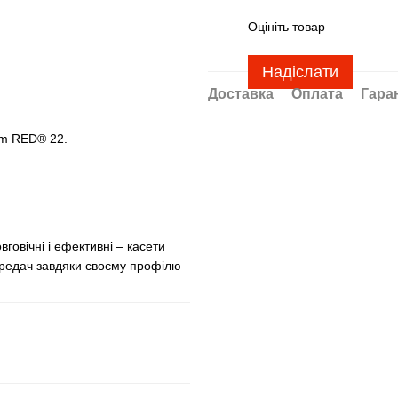
Оцініть товар
Надіслати
Доставка
Оплата
Гара
am RED® 22.
говічні і ефективні – касети
ередач завдяки своєму профілю