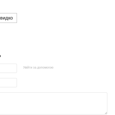
швидко
р
Увійти за допомогою