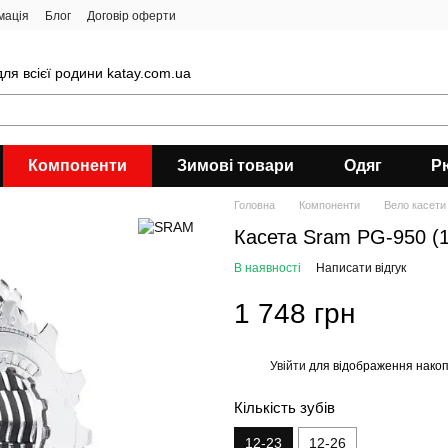
мація
Блог
Договір оферти
ля всієї родини katay.com.ua
Компоненти
Зимові товари
Одяг
Р
Головна
Компоненти
Вело касети
Касета Sram PG-950 (1
В наявності
Написати відгук
1 748 грн
Увійти
для відображення накоп
%
Кількість зубів
12-23
12-26