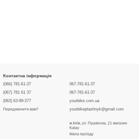
Контактна інформація
(066) 781-61-37
067-781-61-37
(067) 781 61 37
067-781-61-37
(063) 63-99-377
yourbike.com.ua
yourbikeptashnyk@gmail.com
Передзвонити вам?
м.Київ, ул. Пушкінска, 21 магазин
Katay
Мапа проїзду