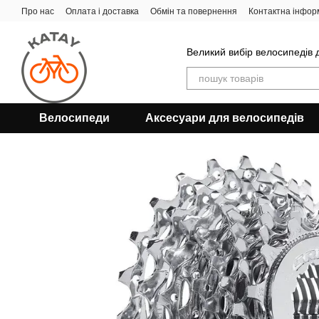
Перейти до основного контенту
Про нас
Оплата і доставка
Обмін та повернення
Контактна інфор
Великий вибір велосипедів д
Велосипеди
Аксесуари для велосипедів