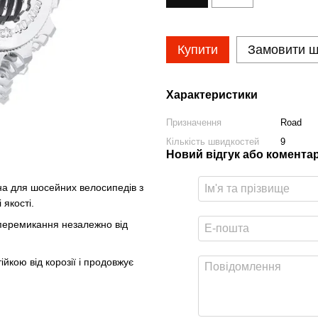
Купити
Замовити 
Характеристики
Призначення
Road
Кількість швидкостей
9
Новий відгук або комента
ана для шосейних велосипедів з
 якості.
е перемикання незалежно від
ійкою від корозії і продовжує