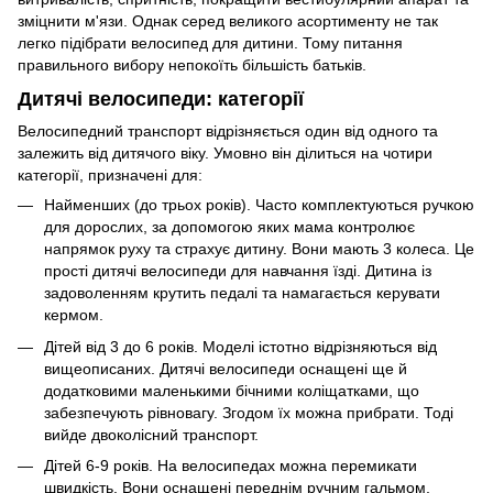
зміцнити м'язи. Однак серед великого асортименту не так
легко підібрати велосипед для дитини. Тому питання
правильного вибору непокоїть більшість батьків.
Дитячі велосипеди: категорії
Велосипедний транспорт відрізняється один від одного та
залежить від дитячого віку. Умовно він ділиться на чотири
категорії, призначені для:
Найменших (до трьох років). Часто комплектуються ручкою
для дорослих, за допомогою яких мама контролює
напрямок руху та страхує дитину. Вони мають 3 колеса. Це
прості дитячі велосипеди для навчання їзді. Дитина із
задоволенням крутить педалі та намагається керувати
кермом.
Дітей від 3 до 6 років. Моделі істотно відрізняються від
вищеописаних. Дитячі велосипеди оснащені ще й
додатковими маленькими бічними коліщатками, що
забезпечують рівновагу. Згодом їх можна прибрати. Тоді
вийде двоколісний транспорт.
Дітей 6-9 років. На велосипедах можна перемикати
швидкість. Вони оснащені переднім ручним гальмом,