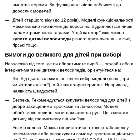
амортизаторами. За функціональністю наближені до
дорослих моделей.
Дітей старшого віку (до 12 років). Моделі функціональності
максимально наближені до дорослих. Відрізняються лише
параметрами коліс та рами. У цій категорії вже можна
купити дитячі велосипеди
різного призначення - міські,
гірські тощо.
Вимоги до великого для дітей при виборі
Незалежно від того, де ви обиратимете виріб — офлайн або в
інтернет-магазині дитячих велосипедів, орієнтуйтеся на:
Вік. Від цього залежить не тільки вибір моделі (двох-, три-
чи чотириколісної), а й інших характеристик. Наприклад,
наявність швидкостей.
Безпека. Рекомендується купувати велосипед для дітей з
добре захищеними зірочками та ланцюгом. Моделі
обов'язково повинні мати накладки на рулі. Це захистить
дитину від травматизму під час їзди.
Розмір колеса. Можна скористатися готовою таблицею у
веломагазині або розрахувати самому: зростання ділиться
на 2,5 і на 1 дюйм. Наприклад, 115/2,5/2,54 = 18,11. Це