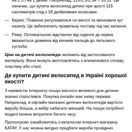
означає, що купити велосипед дитині при зрості 115
сантиметрів слід з 18 дюймовими колесами.
Кермо. Повинне регулюватися по висоті та змінювати кут
нахилу. Це забезпечить правильну поставу під час катання.
Раму. Оптимальною відстанню від сидіння до керма
вважається довжина від кінчиків пальців до ліктьового
суглоба.
Ціни на дитячі велосипеди
залежать від застосованого
матеріалу. Вони можуть виготовлятись з алюмінієвого сплаву,
пластику або сталі.
Де купити дитині велосипед в Україні хорошої
якості?
З наявністю Інтернету пошук якісного великого для дитини
значно спростився. Покупка онлайн має низку переваг.
Наприклад, в офлайн-магазині дитячих велосипедів вартість
виробу більша, а вибір набагато менший. На пошук потрібної
моделі можна витратити багато часу.
Пропонуємо ознайомитись з каталогом інтернет-магазину
KATAY. У нас можна вигідно придбати вироби провідних