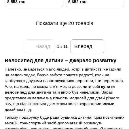
8 553 грн
6 652 грн
Показати ще 20 товарів
Назад
Вперед
1
з 11
Велосипед для дитини – джерело розвитку
Напевно, знайдеться мало людей, котрі в дитинстві не їздили
на велосипедах. Важко забути почуття радості, коли на
канікулах з друзями влаштовувалися перегони, і ти перемагав.
Але, на жаль, не кожна сім'я могла дозволити собі
купити
велосипед для дитини
та й вибір був невеликий. Зараз
представлена величезна кількість моделей для дітей різного
віку, що відрізняються діаметром коліс, характеристиками,
дизайном і т.д.
Такому подарунку буде рада будь-яка дитина. Крім позитивних
емоцій, транспортний засіб допомагає їй розвинути
витривалість, спритність, покращити вестибулярний апарат та