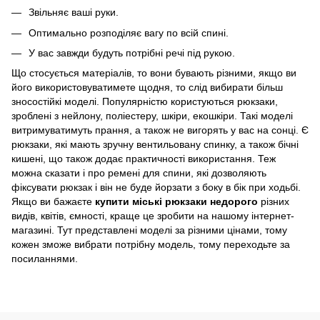
Звільняє ваші руки.
Оптимально розподіляє вагу по всій спині.
У вас завжди будуть потрібні речі під рукою.
Що стосується матеріалів, то вони бувають різними, якщо ви
його використовуватимете щодня, то слід вибирати більш
зносостійкі моделі. Популярністю користуються рюкзаки,
зроблені з нейлону, поліестеру, шкіри, екошкіри. Такі моделі
витримуватимуть прання, а також не вигорять у вас на сонці. Є
рюкзаки, які мають зручну вентильовану спинку, а також бічні
кишені, що також додає практичності використання. Теж
можна сказати і про ремені для спини, які дозволяють
фіксувати рюкзак і він не буде йорзати з боку в бік при ходьбі.
Якщо ви бажаєте
купити міські рюкзаки недорого
різних
видів, квітів, ємності, краще це зробити на нашому інтернет-
магазині. Тут представлені моделі за різними цінами, тому
кожен зможе вибрати потрібну модель, тому переходьте за
посиланнями.