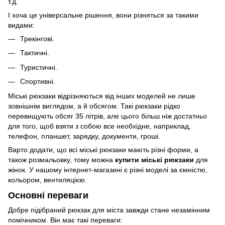
т.д.
І хоча це універсальне рішення, вони різняться за такими
видами:
Трекінгові.
Тактичні.
Туристичні.
Спортивні.
Міські рюкзаки відрізняються від інших моделей не лише
зовнішнім виглядом, а й обсягом. Такі рюкзаки рідко
перевищують обсяг 35 літрів, але цього більш ніж достатньо
для того, щоб взяти з собою все необхідне, наприклад,
телефон, планшет, зарядку, документи, гроші.
Варто додати, що всі міські рюкзаки мають різні форми, а
також розмальовку, тому можна
купити міські рюкзаки
для
жінок. У нашому інтернет-магазині є різні моделі за ємністю,
кольором, вентиляцією.
Основні переваги
Добре підібраний рюкзак для міста завжди стане незамінним
помічником. Він має такі переваги: