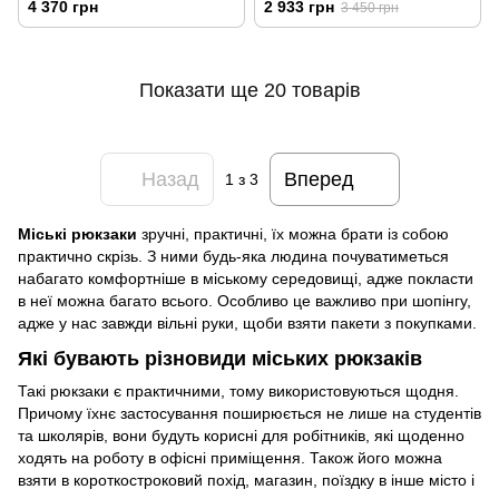
4 370 грн
2 933 грн
3 450 грн
Показати ще 20 товарів
Назад
Вперед
1
з 3
Міські рюкзаки
зручні, практичні, їх можна брати із собою
практично скрізь. З ними будь-яка людина почуватиметься
набагато комфортніше в міському середовищі, адже покласти
в неї можна багато всього. Особливо це важливо при шопінгу,
адже у нас завжди вільні руки, щоби взяти пакети з покупками.
Які бувають різновиди міських рюкзаків
Такі рюкзаки є практичними, тому використовуються щодня.
Причому їхнє застосування поширюється не лише на студентів
та школярів, вони будуть корисні для робітників, які щоденно
ходять на роботу в офісні приміщення. Також його можна
взяти в короткостроковий похід, магазин, поїздку в інше місто і