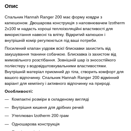
Опис
Спальник Hannah Ranger 200 має форму ковдри з
капюшоном. Двошарова конструкція з наповнювачем Izotherm
2х100 м надасть хороші теплоізоляційні властивості для
використання навесні та влітку. Відкритий капюшон і
внутрішній комір регулюються під ваші потреби.
Посилений клапан уздовж всієї блискавки захистить від
закушування тканини собачкою. Блискавка із захистом від
мимовільного розстібання. Зовнішній шар із зносостійкого
поліестеру з водовідштовхувальними властивостями.
Внутрішній матеріал приємний до тіла, створить комфорт для
вашого відпочинку. Спальник Hannah Ranger 200 відмінний
варіант для кемпінгу і активного відпочинку на природі.
Особливості:
Компактні розміри в складеному вигляді
Внутрішня кишеня для дрібних речей
Утеплювач Izotherm 200 грам
Одношарова конструкція