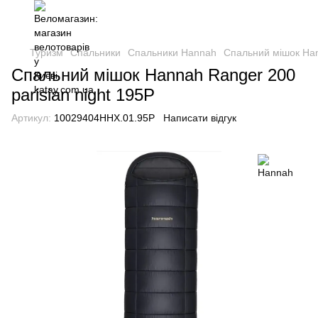
Туризм
Спальники
Спальники Hannah
Спальний мішок Han
Спальний мішок Hannah Ranger 200
parisian night 195P
Артикул:
10029404HHX.01.95P
Написати відгук