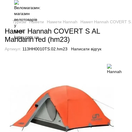
Туризм
Намети
Намети Hannah
Намет Hannah COVERT S A
Намет Hannah COVERT S AL
Mandarin red (hm23)
Артикул:
113HH0010TS.02.hm23
Написати відгук