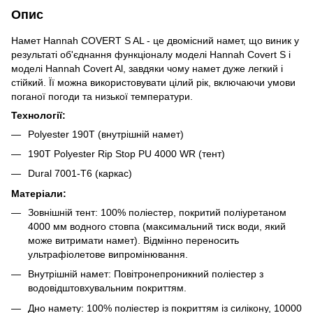
Опис
Намет Hannah COVERT S AL - це двомісний намет, що виник у
результаті об'єднання функціоналу моделі Hannah Covert S і
моделі Hannah Covert Al, завдяки чому намет дуже легкий і
стійкий. Її можна використовувати цілий рік, включаючи умови
поганої погоди та низької температури.
Технології:
Polyester 190Т (внутрішній намет)
190T Polyester Rip Stop PU 4000 WR (тент)
Dural 7001-T6 (каркас)
Матеріали:
Зовнішній тент: 100% поліестер, покритий поліуретаном
4000 мм водного стовпа (максимальний тиск води, який
може витримати намет). Відмінно переносить
ультрафіолетове випромінювання.
Внутрішній намет: Повітронепроникний поліестер з
водовідштовхувальним покриттям.
Дно намету: 100% поліестер із покриттям із силікону, 10000