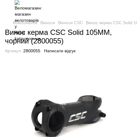
Компоненти
Виноси
Виноси CSC
Винос керма CSC Solid 
Винос керма CSC Solid 105MM,
чорний (2800055)
Артикул:
2800055
Написати відгук