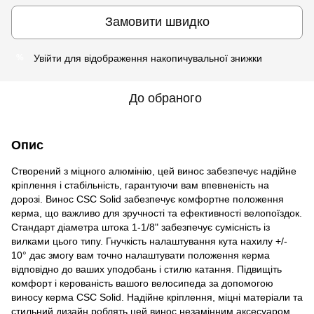
Замовити швидко
Увійти
для відображення накопичувальної знижки
%
До обраного
Опис
Створений з міцного алюмінію, цей винос забезпечує надійне
кріплення і стабільність, гарантуючи вам впевненість на
дорозі. Винос CSC Solid забезпечує комфортне положення
керма, що важливо для зручності та ефективності велопоїздок.
Стандарт діаметра штока 1-1/8" забезпечує сумісність із
вилками цього типу. Гнучкість налаштування кута нахилу +/-
10° дає змогу вам точно налаштувати положення керма
відповідно до ваших уподобань і стилю катання. Підвищіть
комфорт і керованість вашого велосипеда за допомогою
виносу керма CSC Solid. Надійне кріплення, міцні матеріали та
стильний дизайн роблять цей винос незамінним аксесуаром