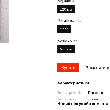
Хід вилки
120 мм
Розмір колеса
27.5"
Колір вилки
Чорний
Купити
Замовити 
Характеристики
Тип амортизації
Повітряна
Тип гальма
Дискові
Новий відгук або комента