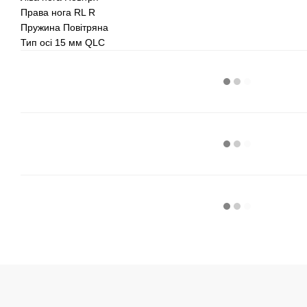
Права нога RL R
Пружина Повітряна
Тип осі 15 мм QLC