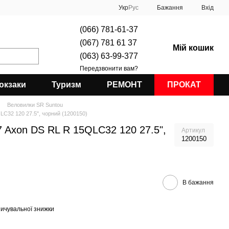
Укр
Рус
Бажання
Вхід
(066) 781-61-37
(067) 781 61 37
Мій кошик
(063) 63-99-377
Передзвонити вам?
юкзаки
Туризм
РЕМОНТ
ПРОКАТ
Веловилки SR Suntou
LC32 120 27.5", чорний (1200150)
 Axon DS RL R 15QLC32 120 27.5",
Артикул
1200150
В бажання
ичувальної знижки