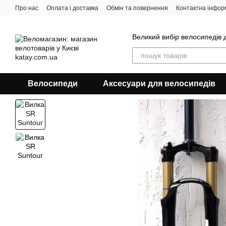
Перейти до основного контенту
Про нас
Оплата і доставка
Обмін та повернення
Контактна інфор
Великий вибір велосипедів д
Велосипеди
Аксесуари для велосипедів