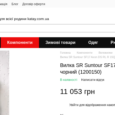
мація
Блог
Договір оферти
ля всієї родини katay.com.ua
Компоненти
Зимові товари
Одяг
Р
Головна
Компоненти
Веловилки
Вилка SR Suntour SF17 Axon DS RL R 15Q
Вилка SR Suntour SF17
чорний (1200150)
В наявності
Написати відгук
11 053 грн
Увійти
для відображення накоп
%