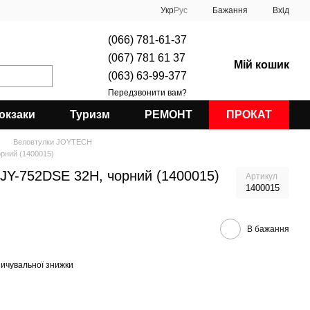
Укр
Рус
Бажання
Вхід
(066) 781-61-37
(067) 781 61 37
Мій кошик
(063) 63-99-377
Передзвонити вам?
юкзаки
Туризм
РЕМОНТ
ПРОКАТ
Веловтулки JOYTECH
орний (1400015)
 JY-752DSE 32H, чорний (1400015)
Артикул
1400015
В бажання
ичувальної знижки