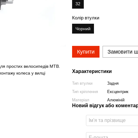
32
Колір втулки
Чорний
Купити
Замовити 
 для простих велосипедів MTB.
Характеристики
монтажу колеса у вилці
Тип втулки
Задня
Тип кріплення
Ексцентрик
Матеріал
Алюміній
Новий відгук або комента