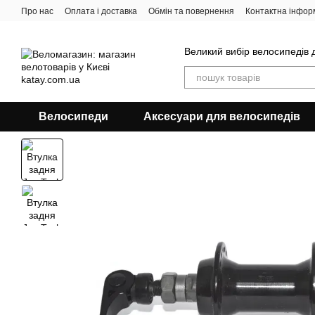
Перейти до основного контенту
Про нас
Оплата і доставка
Обмін та повернення
Контактна інфор
Великий вибір велосипедів д
Велосипеди
Аксесуари для велосипедів