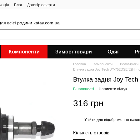
мація
Блог
Договір оферти
ля всієї родини katay.com.ua
Компоненти
Зимові товари
Одяг
Р
Головна
Компоненти
Веловтулки
Втулка задня Joy Tech JY-752DSE 32H, ч
Втулка задня Joy Tech
В наявності
Написати відгук
316 грн
Увійти
для відображення накоп
%
Кількість отворів