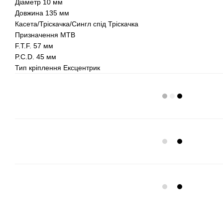
Діаметр 10 мм
Довжина 135 мм
Касета/Тріскачка/Сингл спід Тріскачка
Призначення МТВ
F.T.F. 57 мм
P.C.D. 45 мм
Тип кріплення Ексцентрик