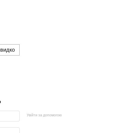
швидко
р
Увійти за допомогою