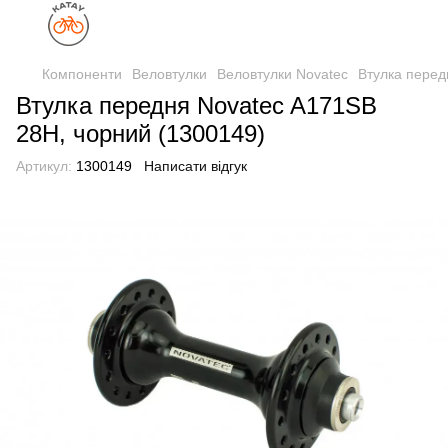
Компоненти
Веловтулки
Веловтулки Novatec
Втулка перед
Втулка передня Novatec A171SB
28H, чорний (1300149)
Артикул:
1300149
Написати відгук