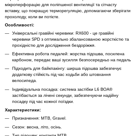
мікроперфорацію для поліпшеної вентиляції та сітчасту
вставку, що покращує терморегуляцію, допомагаючи зберігати
прохолоду, коли ви потієте.
Особливості:
Універсальні гравійні черевики: RX600 - це гравійні
черевики SPD з оптимально збалансованою жорсткістю та
прохідністю для дослідження бездоріжжя.
Ефективна робота педалей: жорстка підошва, посилена
карбоном, передає ваші зусилля безпосередньо на педаль
Підходить для байкпакінгу: ширша підошва забезпечує
додаткову стійкість під час ходьби або штовхання
велосипеда.
Індивідуальна посадка: система застібки L6 BOA®
застібається за лічені секунди, забезпечуючи надійну
посадку під час кожної поїздки.
Характеристики:
Призначення: MTB, Gravel.
Сезон: весна, літо, осінь.
Тип підошви: контакти MTB.