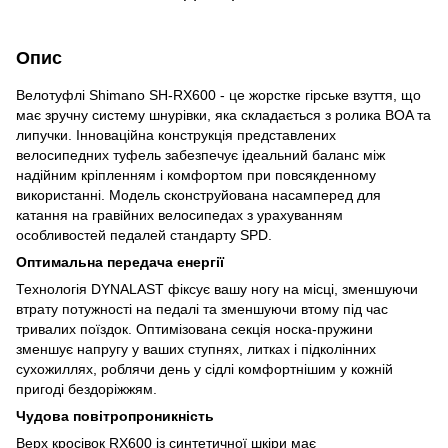
Опис
Велотуфлі Shimano SH-RX600 - це жорстке гірське взуття, що
має зручну систему шнурівки, яка складається з ролика BOA та
липучки. Інноваційна конструкція представлених
велосипедних туфель забезпечує ідеальний баланс між
надійним кріпленням і комфортом при повсякденному
використанні. Модель сконструйована насамперед для
катання на гравійних велосипедах з урахуванням
особливостей педалей стандарту SPD.
Оптимальна передача енергії
Технологія DYNALAST фіксує вашу ногу на місці, зменшуючи
втрату потужності на педалі та зменшуючи втому під час
тривалих поїздок. Оптимізована секція носка-пружини
зменшує напругу у ваших ступнях, литках і підколінних
сухожиллях, роблячи день у сідлі комфортнішим у кожній
пригоді бездоріжжям.
Чудова повітропроникність
Верх кросівок RX600 із синтетичної шкіри має