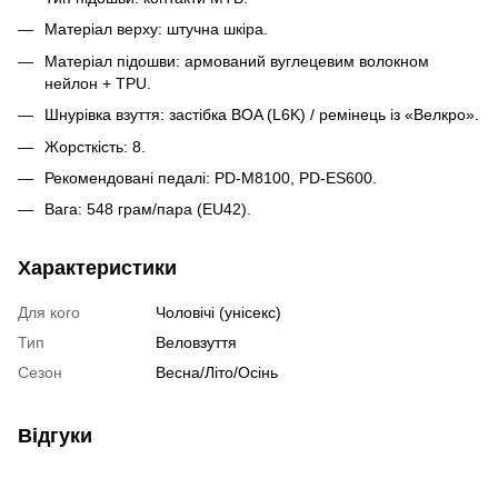
Матеріал верху: штучна шкіра.
Матеріал підошви: армований вуглецевим волокном
нейлон + TPU.
Шнурівка взуття: застібка BOA (L6K) / ремінець із «Велкро».
Жорсткість: 8.
Рекомендовані педалі: PD-M8100, PD-ES600.
Вага: 548 грам/пара (EU42).
Характеристики
Для кого
Чоловічі (унісекс)
Тип
Веловзуття
Сезон
Весна/Літо/Осінь
Відгуки