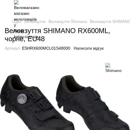
Одяг
Веловзуття
Веловзуття Shimano
Веловзуття SHIMANO
Веловзуття SHIMANO RX600ML,
чорне, EU48
Артикул:
ESHRX600MCL01S48000
Написати відгук