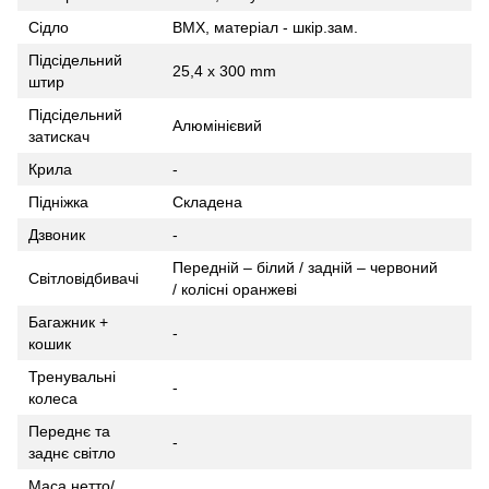
Сідло
BMX, матеріал - шкір.зам.
Підсідельний
25,4 х 300 mm
штир
Підсідельний
Алюмінієвий
затискач
Крила
-
Підніжка
Складена
Дзвоник
-
Передній – білий / задній – червоний
Світловідбивачі
/ колісні оранжеві
Багажник +
-
кошик
Тренувальні
-
колеса
Переднє та
-
заднє світло
Маса нетто/