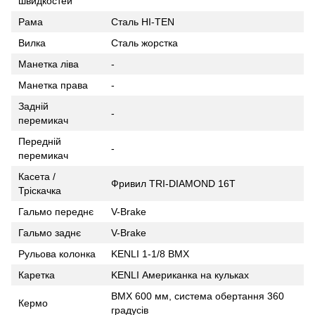
швидкостей
Рама
Сталь HI-TEN
Вилка
Сталь жорстка
Манетка ліва
-
Манетка права
-
Задній
-
перемикач
Передній
-
перемикач
Касета /
Фривил TRI-DIAMOND 16T
Тріскачка
Гальмо переднє
V-Brake
Гальмо заднє
V-Brake
Рульова колонка
KENLI 1-1/8 BMX
Каретка
KENLI Американка на кульках
BMX 600 мм, система обертання 360
Кермо
градусів