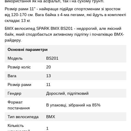
використання як на асфальті, так і на сухому ґрунті.
Розмір рами 11" - найкраще підійде спортсменам зі зростом
від 120-170 см. Вага байка з 4-ма пегами, які йдуть в комплекті
складає 13 кг.
БМХ велосипед SPARK BMX BS201 - недорогий, але якісний
байк, який сподобається активному підлітку і початківцю BMX-
райдеру.
Основні параметри
Модель
BS201
Розмір коліс
20
Вага
13
Розмір рами
11
Гендер
Дорослий, підлітковий
Формат
В упаковці, зібраний на 85%
постачання
Тип велосипеда
BMX
Кількість
1