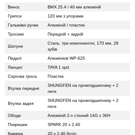
Винос
BMX 25.4 / 40 мм алюміній
Грипси
120 мм з упорами
Гальмівні ручки
Алюміній / пластик
Тросики
Передній + задній
Сталь, три-компонентні, 170 мм, 28
Шатуни
зубів
Педалі
Алюмінієві WP-625
Ланцюг
TAYA 1 spd.
Сорочка троса
Пластик
SHUNGFEN на промпідшипнику + 2
Втулка передня
пеги
SHUNGFEN на промпідшипнику + 2
Втулка задня
пеги
Ободи
Алюміній 2-х стінний 14G х 36H
Покришки
SPARK 20 х 2,40
Камера
20 х 2,40 бутіл