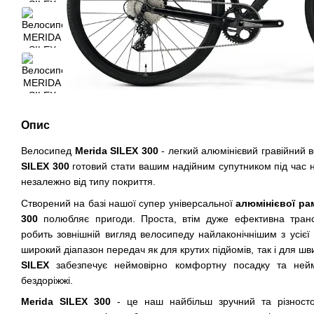
Опис
Велосипед
Merida SILEX 300
- легкий алюмінієвий гравійний
SILEX 300
готовий стати вашим надійним супутником під час 
незалежно від типу покриття.
Створений на базі нашої супер універсальної
алюмінієвої ра
300
полюбляє пригоди. Проста, втім дуже ефективна транс
робить зовнішній вигляд велосипеду найлаконічнішим з усієї
широкий діапазон передач як для крутих підйомів, так і для шв
SILEX
забезпечує неймовірно комфортну посадку та неймов
бездоріжжі.
Merida SILEX 300
- це наш найбільш зручний та різносто