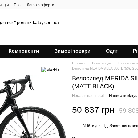
мація
Блог
Договір оферти
ля всієї родини katay.com.ua
Компоненти
Зимові товари
Одяг
Р
Головна
Велосипеди
Шосейні ве
Велосипед MERIDA SILEX 300, L (53), 
Велосипед MERIDA SIL
(MATT BLACK)
Немає в наявності
Написати відгук
50 837 грн
59 80
Увійти
для відображення накоп
%