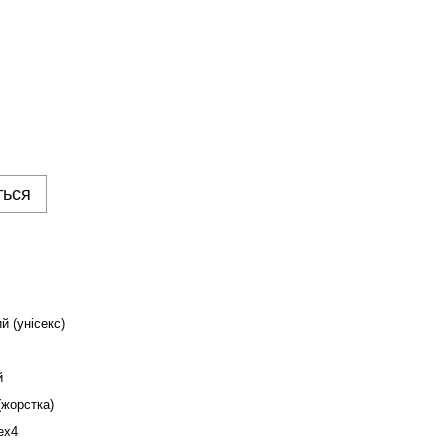
ться
й (унісекс)
й
(жорстка)
ex4