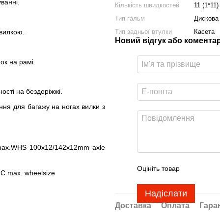
уванні.
Кількість швидкостей
11 (1*11)
Тип гальм
Дискова
вилкою.
Тип задньої втулки
Касета
Новий відгук або комента
ок на рамі.
ості на бездоріжжі.
ння для багажу на ногах вилки з
 max.WHS 100x12/142x12mm axle
Оцініть товар
5C max. wheelsize
Надіслати
Доставка
Оплата
Гара