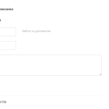
 механіка
р
Увійти за допомогою
нтія