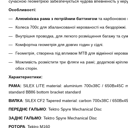
сучасною геометрією забезпечується чудова впевненість у кер
Особливості:
Алюмінієва рама з потрійним баттингом
та карбоновою 
Колеса 700c для збалансованої керованості на бездоріжжі.
Внутрішня проводка, для легкого розміщення багажу та сум
Комфортна геометрія для довгих годин у сідлі.
Геометрія, створена під впливом MTB для відмінної керован
Можливість розмістити три фляги на рамі; додаткові кріпле
обох сторін.
Характеристики:
РАМА:
SILEX LITE material: aluminium 700x38C / 650Bx45C
standard BB86 bottom bracket standard
ВИЛКА
: SILEX CF2 Tapered material: carbon 700x38C / 650Bx4
ПЕРЕДНЄ ГАЛЬМО
: Tektro Spyre Mechanical Disc
ЗАДНЄ ГАЛЬМО
: Tektro Spyre Mechanical Disc
РОТОРА
: Tektro M160