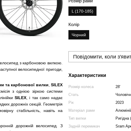
Розмір рами
L (170-185)
Колір
Чорний
Повідомити, коли з'яви
 велосипед з карбоновою вилкою.
наступної велосипедної пригоди,
Характеристики
ми та карбонової вилки
,
SILEX
Розмір колеса
28'
місія з однією зіркою системи
Стать
Чоловічи
 лінійки
SILEX
, і так само надає
Рік
2023
идких дорожніх секцій. Геометрія
ірну стабільність, навіть на
Матеріал рами
Алюміні
Тип вилки
Ригідна 
ронній дорожній велосипед. З
Задній перемикач
Sram Ap