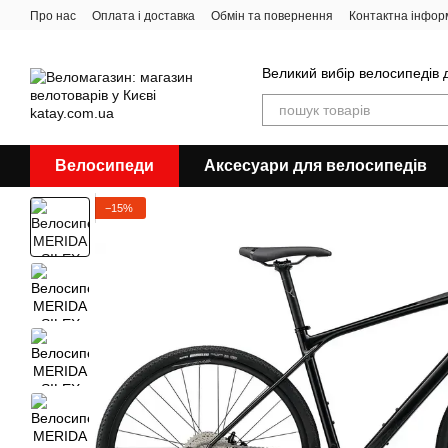
Перейти до основного контенту
Про нас
Оплата і доставка
Обмін та повернення
Контактна інфор
Великий вибір велосипедів д
Велосипеди
Аксесуари для велосипедів
−15%