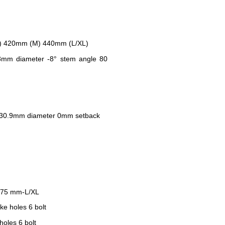
) 420mm (M) 440mm (L/XL)
mm diameter -8° stem angle 80
 30.9mm diameter 0mm setback
175 mm-L/XL
e holes 6 bolt
oles 6 bolt