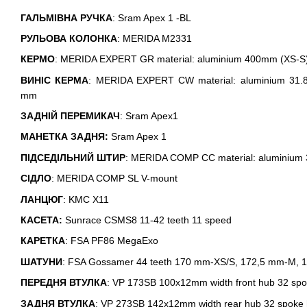
ГАЛЬМІВНА РУЧКА
: Sram Apex 1 -BL
РУЛЬОВА КОЛОНКА
: MERIDA M2331
КЕРМО
: MERIDA EXPERT GR material: aluminium 400mm (XS-S
ВИНІС КЕРМА
: MERIDA EXPERT CW material: aluminium 31.8
mm
ЗАДНІЙ ПЕРЕМИКАЧ
: Sram Apex1
МАНЕТКА ЗАДНЯ:
Sram Apex 1
ПІДСЕДІЛЬНИЙ ШТИР
: MERIDA COMP CC material: aluminium
СІДЛО
: MERIDA COMP SL V-mount
ЛАНЦЮГ
: KMC X11
КАСЕТА:
Sunrace CSMS8 11-42 teeth 11 speed
КАРЕТКА
: FSA PF86 MegaExo
ШАТУНИ
: FSA Gossamer 44 teeth 170 mm-XS/S, 172,5 mm-M, 
ПЕРЕДНЯ ВТУЛКА
: VP 173SB 100x12mm width front hub 32 spok
ЗАДНЯ ВТУЛКА
: VP 273SB 142x12mm width rear hub 32 spoke h