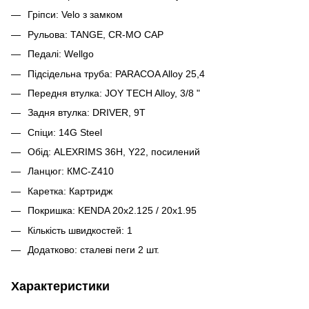
Гріпси: Velo з замком
Рульова: TANGE, CR-MO CAP
Педалі: Wellgo
Підсідельна труба: PARACOA Alloy 25,4
Передня втулка: JOY TECH Alloy, 3/8 "
Задня втулка: DRIVER, 9T
Cпіци: 14G Steel
Обід: ALEXRIMS 36H, Y22, посилений
Ланцюг: КМС-Z410
Каретка: Картридж
Покришка: KENDA 20x2.125 / 20x1.95
Кількість швидкостей: 1
Додатково: сталеві пеги 2 шт.
Характеристики