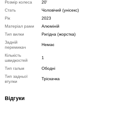
Розмір колеса
20'
Стать
Чоловічий (унісекс)
Рік
2023
Матеріал рами
Алюміній
Тип вилки
Ригідна (жорстка)
Задній
Немає
перемикач
Кількість
1
швидкостей
Тип гальм
Ободні
Тип задньої
Тріскачка
втулки
Відгуки