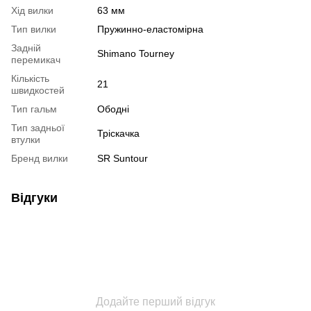
Хід вилки
63 мм
Тип вилки
Пружинно-еластомірна
Задній
Shimano Tourney
перемикач
Кількість
21
швидкостей
Тип гальм
Ободні
Тип задньої
Тріскачка
втулки
Бренд вилки
SR Suntour
Відгуки
Додайте перший відгук