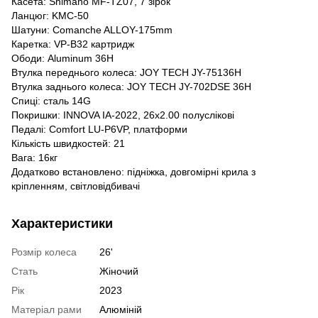
Касета: Shimano MF-TZ07, 7 зірок
Ланцюг: KMC-50
Шатуни: Comanche ALLOY-175mm
Каретка: VP-B32 картридж
Ободи: Aluminum 36H
Втулка переднього колеса: JOY TECH JY-75136H
Втулка заднього колеса: JOY TECH JY-702DSE 36H
Спиці: сталь 14G
Покришки: INNOVA IA-2022, 26x2.00 полуслікові
Педалі: Comfort LU-P6VP, платформи
Кількість швидкостей: 21
Вага: 16кг
Додатково встановлено: підніжка, довгомірні крила з
кріпленням, світловідбивачі
Характеристики
Розмір колеса
26'
Стать
Жіночий
Рік
2023
Матеріал рами
Алюміній