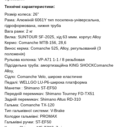
Технічні характеристики:
Розмір колеса: 26"
Рама: Алюміній 6061Y тип посилена-універсальна,
гідроформована, нижня труба
Вага рами: 2 кг
Вилка: SUNTOUR SF-2025, хід 63 ммм. корпуc Alloy
Кермо: Comanche MTB-156, 28,6
Винос керма: Comanche 525, Alloy, регульований (3
положенія)
Рульова колонка: VP-A71 1-1 / 8 резьбовая
Підсідельна труба: амортизаційна KING SHOCKComanche
Alloy,
Сідло: Comanche Velo, широке еластичне
Педалі: WELLGO LU-P6-широка платформа
Манетки : Shimano ST-EF50
Передній перемикач: Shimano Tourney FD-TX51
Задній перемикач: Shimano Altus RD-310
Гальма: Comanche TX-120
Тип гальмівної системи: V-Brake
Колодки гальмівні: PROMAX
Гальмівні ручки: ST-EF50