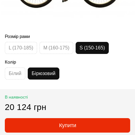
Розмір рами
L (170-185)
M (160-175)
S (150-165)
Колір
Білий
Бірюзовий
В наявності
20 124 грн
Купити