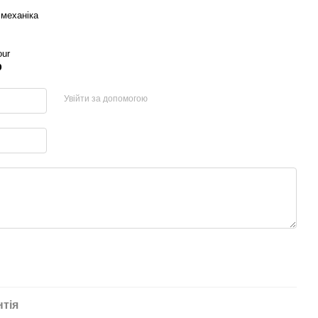
 механіка
our
р
Увійти за допомогою
нтія