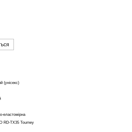
ться
й (унісекс)
й
о-еластомірна
 RD-TX35 Tourney