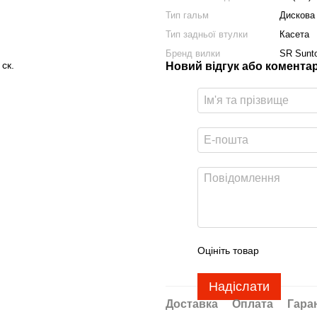
Тип гальм
Дискова
Тип задньої втулки
Касета
Бренд вилки
SR Sunt
ск.
Новий відгук або комента
.
Оцініть товар
Надіслати
Доставка
Оплата
Гара