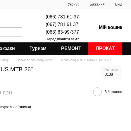
Укр
Рус
Бажання
Вхід
(066) 781-61-37
(067) 781 61 37
Мій кошик
(063) 63-99-377
Передзвонити вам?
юкзаки
Туризм
РЕМОНТ
ПРОКАТ
сипеди
Гірські велосипеди Ardis
Велосипед ARDIS MAXUS MTB 26"
US MTB 26"
Артикул
0138
0 грн
В бажання
ичувальної знижки