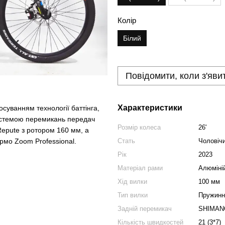
Колір
Білий
Повідомити, коли з'яви
Характеристики
суванням технології баттінга,
системою перемикань передач
Розмір колеса
26'
epute з ротором 160 мм, а
Стать
Чоловічи
рмо Zoom Professional.
Рік
2023
Матеріал рами
Алюміні
Хід вилки
100 мм
Тип вилки
Пружинн
Задній перемикач
SHIMANO
Кількість швидкостей
21 (3*7)