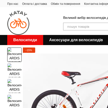
Перейти до основного контенту
Про нас
Оплата і доставка
Обмін та повернення
Контактна інфор
Великий вибір велосипедів д
Велосипеди
Аксесуари для велосипедів
−15%