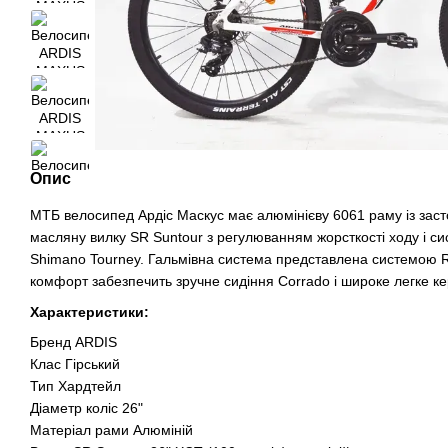
Опис
МТБ велосипед Ардіс Маскус має алюмінієву 6061 раму із засто
масляну вилку SR Suntour з регулюванням жорсткості ходу і 
Shimano Tourney. Гальмівна система представлена системою R
комфорт забезпечить зручне сидіння Corrado і широке легке ке
Характеристики:
Бренд ARDIS
Клас Гірський
Тип Хардтейл
Діаметр коліс 26"
Матеріал рами Алюміній