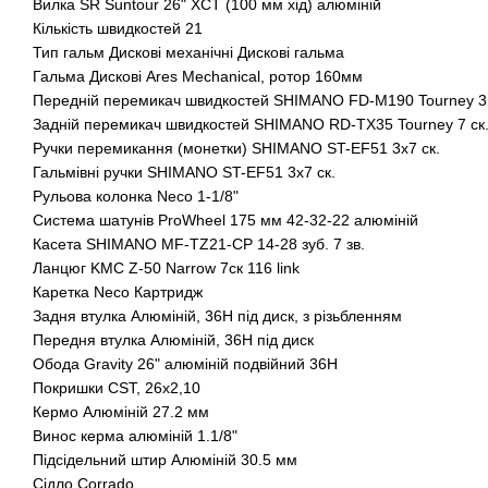
Вилка SR Suntour 26" XCT (100 мм хід) алюміній
Кількість швидкостей 21
Тип гальм Дискові механічні Дискові гальма
Гальма Дискові Ares Mechanical, ротор 160мм
Передній перемикач швидкостей SHIMANO FD-М190 Tourney 3 
Задній перемикач швидкостей SHIMANO RD-TX35 Tourney 7 ск
Ручки перемикання (монетки) SHIMANO ST-EF51 3х7 ск.
Гальмівні ручки SHIMANO ST-EF51 3х7 ск.
Рульова колонка Neco 1-1/8"
Система шатунів ProWheel 175 мм 42-32-22 алюміній
Касета SHIMANO MF-TZ21-CP 14-28 зуб. 7 зв.
Ланцюг KMC Z-50 Narrow 7ск 116 link
Каретка Neco Картридж
Задня втулка Алюміній, 36H під диск, з різьбленням
Передня втулка Алюміній, 36H під диск
Обода Gravity 26" алюміній подвійний 36Н
Покришки CST, 26x2,10
Кермо Алюміній 27.2 мм
Винос керма алюміній 1.1/8"
Підсідельний штир Алюміній 30.5 мм
Сідло Corrado