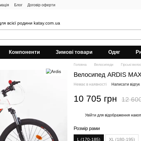
мація
Блог
Договір оферти
ля всієї родини katay.com.ua
Компоненти
Зимові товари
Одяг
Р
Головна
Велосипеди
Гірські вело
Велосипед ARDIS MAX
Немає в наявності
Написати відгук
10 705 грн
12 60
Увійти
для відображення накоп
%
Розмір рами
L (170-185)
XL (180-195)