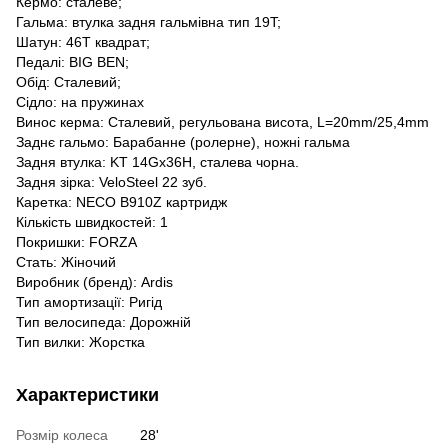
Кермо: сталеве;
Гальма: втулка задня гальмівна тип 19T;
Шатун: 46Т квадрат;
Педалі: BIG BEN;
Обід: Сталевий;
Сідло: на пружинах
Винос керма: Сталевий, регульована висота, L=20mm/25,4mm
Заднє гальмо: Барабанне (ролерне), ножні гальма
Задня втулка: KT 14Gx36H, сталева чорна.
Задня зірка: VeloSteel 22 зуб.
Каретка: NECO B910Z картридж
Кількість швидкостей: 1
Покришки: FORZA
Стать: Жіночий
Виробник (бренд): Ardis
Тип амортизації: Ригід
Тип велосипеда: Дорожній
Тип вилки: Жорстка
Характеристики
Розмір колеса
28'