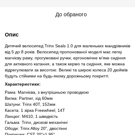
До обраного
Опис
Дитячий велосипед Trinx Seals 1.0 для маленьких мандрівників
від 5 до 8 років. Велосипед пропонованої моделі має легку
магнієву раму, прогумовані ручки, ергономічне м'яке сидіння
для активного катання, а також кермо та сидіння, яке можна
відрегулювати за висотою. Великі та широкі колеса 20 дюймів
будуть стійкими на будь-якому дорожньому покритті.
Характеристики:
Рама: Магнієва, з внутрішньою проводкою
Вилка: Partner, хід 60мм
Шатуни: Trinx 40T, 152мм
Касета: 1 зірка Freewheel, 14T
Ланцюг: M410, 1 швидкість
Гальма: Trinx, дискові механічні
Ободи: Trinx Alloy 20", двостінні
Покришки: CST 20"x1.95"