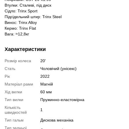
Втулки: Сталеві, під диск
Сідло: Trinx Sport
Підсідельний штир: Trinx Steel
Винос: Trinx Alloy
Кермо: Trinx Flat
Вага: ≈12,8кг
Характеристики
Розмір колеса
20'
Стать
Чоловічий (унісекс)
Рік
2022
Матеріал рами
Магній
Хід вилки
60 мм
Тип вилки
Пружинно-еластомірна
Кількість
1
швидкостей
Тип гальм
Дискова механіка
Тип задньої