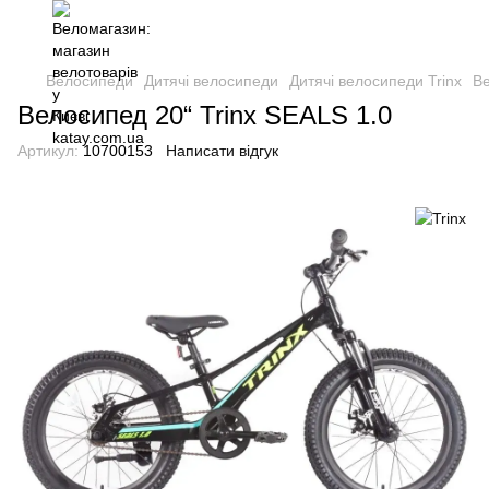
Велосипеди
Дитячі велосипеди
Дитячі велосипеди Trinx
Ве
Велосипед 20“ Trinx SEALS 1.0
Артикул:
10700153
Написати відгук