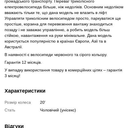
громадського транспорту. Переваг триколісного
електровелосипеда більше, ніж недоліків. Основним недоліком
вважають тільки те, що дана модель не влазить в ліфт.
Управляти триколісним велосипедом просто, паркуватися ще
простіше, корзина для перевезення вантажу знаходиться
позаду і не заважає управлінню, а робить модель більш
стійкою, навантаження на руки мінімальне. Дана модель
користується популярністю в країнах Європи, Азії та в
Австралії.
В наявності є велосипеди червоного та сірого кольору.
Гарантія 12 місяців.
У випадку використання товару в комерційних цілях – гарантія
3 місяці!
Характеристики
Розмір колеса
20'
Стать
Чоловічий (унісекс)
Відгуки