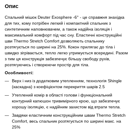
Опис
Спальний мішок Deuter Exosphere -6° - це справжня знахідка
для тих, кому потрібен легкий і компактний спальник з
синтетичним наповнювачем, а також надійна ізоляція і
максимальний комфорт під час сну. Еластичні конструкційні
шви Thermo Stretch Comfort дозволяють спальнику
розтягується по ширині на 25%. Кокон прилягає до тіла і
швидко зігрівається, тепло легко утримується всередині. Разом
з тим ця конструкція забезпечує більшу свободу рухів,
розтягуючись і створюючи простір для тіла.
Особливості:
Верх і низ із додатковим утепленням, технологія Shingle
(каскадна) з коефіцієнтом перекриття шарів 2.5
Утеплений комір в області голови і функціональний
контурний капюшон тривимірного крою, що забезпечує
хорошу ізоляцію, є надійним захистом від втрати тепла.
Завдяки еластичним конструкційним швам Thermo Stretch
Comfort, весь спальник розтягується по ширині макс. на
25%