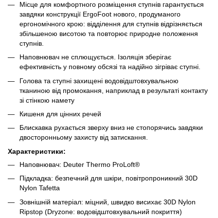
Місце для комфортного розміщення ступнів гарантується
завдяки конструкції ErgoFoot нового, продуманого
ергономічного крою: відділення для ступнів відрізняється
збільшеною висотою та повторює природне положення
ступнів.
Наповнювач не сплющується. Ізоляція зберігає
ефективність у повному обсязі та надійно зігріває ступні.
Голова та ступні захищені водовідштовхувальною
тканиною від промокання, наприклад в результаті контакту
зі стінкою намету
Кишеня для цінних речей
Блискавка рухається зверху вниз не стопорячись завдяки
двосторонньому захисту від затискання.
Характеристики:
Наповнювач: Deuter Thermo ProLoft®
Підкладка: безпечний для шкіри, повітропроникний 30D
Nylon Tafetta
Зовнішній матеріал: міцний, швидко висихає 30D Nylon
Ripstop (Dryzone: водовідштовхувальний покриття)