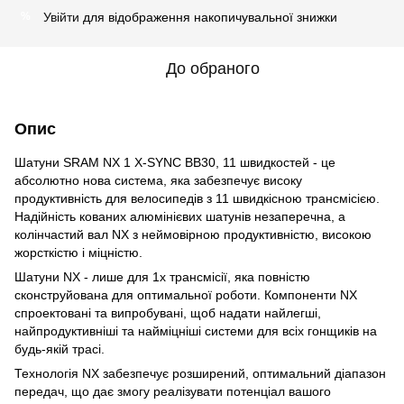
Увійти
для відображення накопичувальної знижки
%
До обраного
Опис
Шатуни SRAM NX 1 X-SYNC BB30, 11 швидкостей - це
абсолютно нова система, яка забезпечує високу
продуктивність для велосипедів з 11 швидкісною трансмісією.
Надійність кованих алюмінієвих шатунів незаперечна, а
колінчастий вал NX з неймовірною продуктивністю, високою
жорсткістю і міцністю.
Шатуни NX - лише для 1x трансмісії, яка повністю
сконструйована для оптимальної роботи. Компоненти NX
спроектовані та випробувані, щоб надати найлегші,
найпродуктивніші та найміцніші системи для всіх гонщиків на
будь-якій трасі.
Технологія NX забезпечує розширений, оптимальний діапазон
передач, що дає змогу реалізувати потенціал вашого