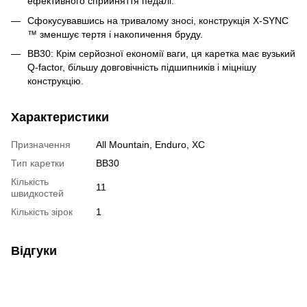
ефективного сприйняття педалі.
Сфокусувавшись на тривалому зносі, конструкція X-SYNC
™ зменшує тертя і накопичення бруду.
BB30: Крім серйозної економії ваги, ця каретка має вузький
Q-factor, більшу довговічність підшипників і міцнішу
конструкцію.
Характеристики
Призначення
All Mountain, Enduro, XC
Тип каретки
BB30
Кількість
11
швидкостей
Кількість зірок
1
Відгуки