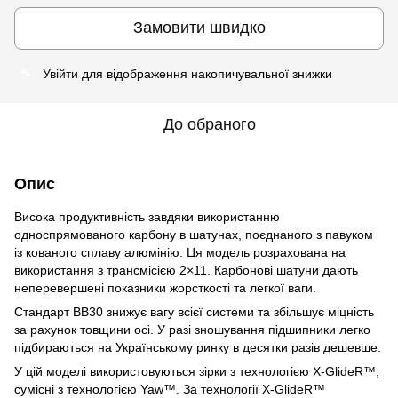
Замовити швидко
Увійти
для відображення накопичувальної знижки
%
До обраного
Опис
Висока продуктивність завдяки використанню
односпрямованого карбону в шатунах, поєднаного з павуком
із кованого сплаву алюмінію. Ця модель розрахована на
використання з трансмісією 2×11. Карбонові шатуни дають
неперевершені показники жорсткості та легкої ваги.
Стандарт BB30 знижує вагу всієї системи та збільшує міцність
за рахунок товщини осі. У разі зношування підшипники легко
підбираються на Українському ринку в десятки разів дешевше.
У цій моделі використовуються зірки з технологією X-GlideR™,
сумісні з технологією Yaw™. За технології X-GlideR™