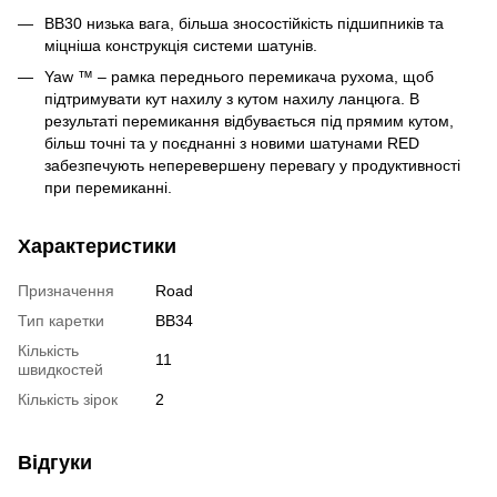
BB30 низька вага, більша зносостійкість підшипників та
міцніша конструкція системи шатунів.
Yaw ™ – рамка переднього перемикача рухома, щоб
підтримувати кут нахилу з кутом нахилу ланцюга. В
результаті перемикання відбувається під прямим кутом,
більш точні та у поєднанні з новими шатунами RED
забезпечують неперевершену перевагу у продуктивності
при перемиканні.
Характеристики
Призначення
Road
Тип каретки
BB34
Кількість
11
швидкостей
Кількість зірок
2
Відгуки