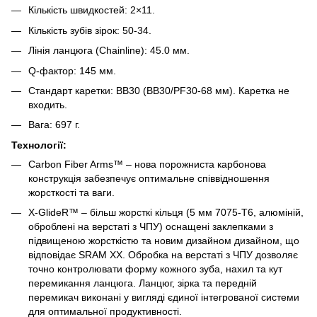
Кількість швидкостей: 2×11.
Кількість зубів зірок: 50-34.
Лінія ланцюга (Chainline): 45.0 мм.
Q-фактор: 145 мм.
Стандарт каретки: BB30 (BB30/PF30-68 мм). Каретка не
входить.
Вага: 697 г.
Технології:
Carbon Fiber Arms™ – нова порожниста карбонова
конструкція забезпечує оптимальне співвідношення
жорсткості та ваги.
X-GlideR™ – більш жорсткі кільця (5 мм 7075-T6, алюміній,
оброблені на верстаті з ЧПУ) оснащені заклепками з
підвищеною жорсткістю та новим дизайном дизайном, що
відповідає SRAM XX. Обробка на верстаті з ЧПУ дозволяє
точно контролювати форму кожного зуба, нахил та кут
перемикання ланцюга. Ланцюг, зірка та передній
перемикач виконані у вигляді єдиної інтегрованої системи
для оптимальної продуктивності.