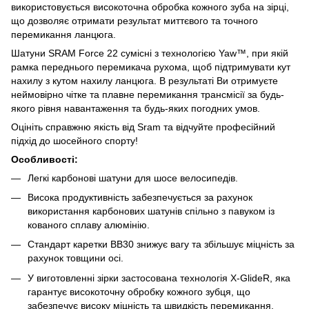
використовується високоточна обробка кожного зуба на зірці,
що дозволяє отримати результат миттєвого та точного
перемикання ланцюга.
Шатуни SRAM Force 22 сумісні з технологією Yaw™, при якій
рамка переднього перемикача рухома, щоб підтримувати кут
нахилу з кутом нахилу ланцюга. В результаті Ви отримуєте
неймовірно чітке та плавне перемикання трансмісії за будь-
якого рівня навантаження та будь-яких погодних умов.
Оцініть справжню якість від Sram та відчуйте професійний
підхід до шосейного спорту!
Особливості:
Легкі карбонові шатуни для шосе велосипедів.
Висока продуктивність забезпечується за рахунок
використання карбонових шатунів спільно з павуком із
кованого сплаву алюмінію.
Стандарт каретки BB30 знижує вагу та збільшує міцність за
рахунок товщини осі.
У виготовленні зірки застосована технологія X-GlideR, яка
гарантує високоточну обробку кожного зубця, що
забезпечує високу міцність та швидкість перемикання.