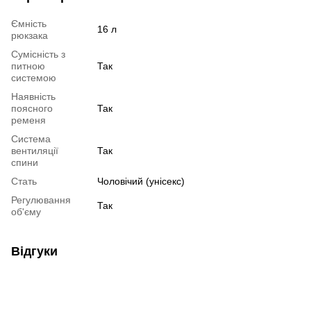
Ємність
16 л
рюкзака
Сумісність з
питною
Так
системою
Наявність
поясного
Так
ременя
Система
вентиляції
Так
спини
Стать
Чоловічий (унісекс)
Регулювання
Так
об'єму
Відгуки