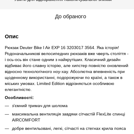
До обраного
Опис
Рюкзак Deuter Bike I Air EXP 16 3203017 3564. Яка історія!
Родоначальникові велосипедних рюкзаків вже чверть століття -
і ось-ось він стане одним з найкрутіших. Класичний дизайн
відбиває його славну історію, але хипстер повністю оновлений
відносно технологічного ноу-хау. Абсолютна впевненість при
щоденному використанні, подорожуючи по країні, а також в
міських умовах. Limited Edition відрізняється особливою
елегантністю.
Особливості:
з'ємний тримач для шолома
максимальна вентиляція завдяки сітчастій FlexLite спинці
AIRCOMFORT
добре вентильовані, легкі, сітчасті на стегнах крила пояса