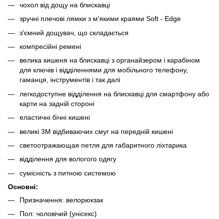
чохол від дощу на блискавці
зручні плечові лямки з м'якими краями Soft - Edge
з'ємний дощувач, що складається
компресійні ремені
велика кишеня на блискавці з органайзером і карабіном
для ключів і відділеннями для мобільного телефону,
гаманця, інструментів і так далі
легкодоступне відділення на блискавці для смартфону або
карти на задній стороні
еластичні бічні кишені
великі 3M відбиваючих смуг на передній кишені
светоотражающая петля для габаритного ліхтарика
відділення для вологого одягу
сумісність з питною системою
Основні:
Призначення: велорюкзак
Пол: чоловічий (унісекс)