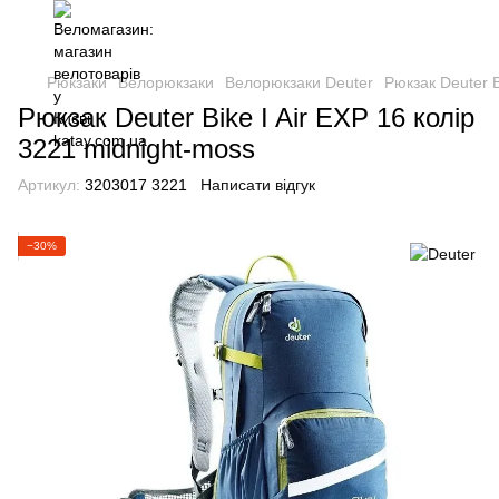
Рюкзаки
Велорюкзаки
Велорюкзаки Deuter
Рюкзак Deuter B
Рюкзак Deuter Bike I Air EXP 16 колір
3221 midnight-moss
Артикул:
3203017 3221
Написати відгук
−30%