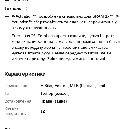
Вага: 120 г.
Технології:
X-Actuation™: розроблена спеціально для SRAM 1x™, X-
Actuation™ зберігає чіткість та плавність перемикання у
всьому діапазоні касети.
Zero Loss ™: ZeroLoss просто означає, нульові втрати –
коли ви натискаєте на важіль, для перемикання на більш
високу передачу або вниз, трос миттєво вмикається –
нульова втрата руху. Немає середнього місця, де ви
чекаєте переходу. Зміни передач миттєві та точні.
Характеристики
Призначення
E-Bike, Enduro, MTB (Гірські), Trail
Тип
Тригер (важелі)
Встановлення
Праве (заднє)
Кількість
12
швидкостей