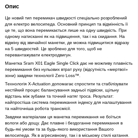
Опис
Це новий тип перемикач швидкості спеціально розроблений
для електро велосипеда. Основний принцип та відмінність її
це те, що вона перемикається лише на одну швидкість. При
одному натисканні як на підвищення, так і на скидання. На
відміну від звичайної манетки, де можна підвищитися відразу
на 5 швидкостей. Це зроблено для того, щоб не
перевантажувати електродвигун.
Манетка Sram X01 Eagle Single Click дає не можливу плавність
перемикання без нульових втрат руху (відсутність «мертвої»
зони) завдяки технології Zero Loss™.
Технологія X-Actuation допомагає спростити та стабілізувати
нестійкий процес балансування задньої підвіски, щільну
відстань між зубами та точний натяг троса. Результат:
найпростіша система перемикання індексу для налаштування
та найточніша робота трансмісії.
Завдяки матеріалам ця манетка перемикання не боїться
вологи або дощу. Дає плавне і бездоганне перемикання в
будь-які умови та за будь-якого використання Вашого
велосипеда. Як в агресивному, так і в міському стилі катання.