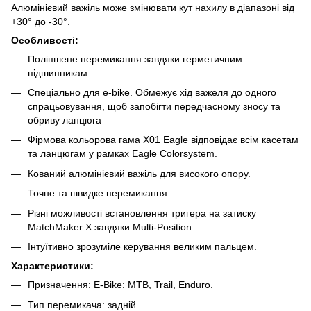
Алюмінієвий важіль може змінювати кут нахилу в діапазоні від
+30° до -30°.
Особливості:
Поліпшене перемикання завдяки герметичним
підшипникам.
Спеціально для e-bike. Обмежує хід важеля до одного
спрацьовування, щоб запобігти передчасному зносу та
обриву ланцюга
Фірмова кольорова гама X01 Eagle відповідає всім касетам
та ланцюгам у рамках Eagle Colorsystem.
Кований алюмінієвий важіль для високого опору.
Точне та швидке перемикання.
Різні можливості встановлення тригера на затиску
MatchMaker X завдяки Multi-Position.
Інтуїтивно зрозуміле керування великим пальцем.
Характеристики:
Призначення: E-Bike: MTB, Trail, Enduro.
Тип перемикача: задній.