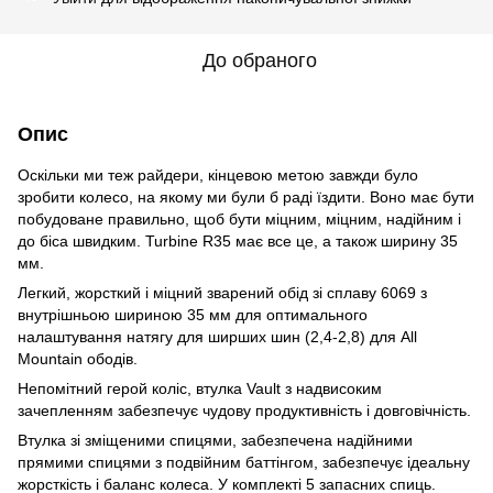
До обраного
Опис
Оскільки ми теж райдери, кінцевою метою завжди було
зробити колесо, на якому ми були б раді їздити. Воно має бути
побудоване правильно, щоб бути міцним, міцним, надійним і
до біса швидким. Turbine R35 має все це, а також ширину 35
мм.
Легкий, жорсткий і міцний зварений обід зі сплаву 6069 з
внутрішньою шириною 35 мм для оптимального
налаштування натягу для ширших шин (2,4-2,8) для All
Mountain ободів.
Непомітний герой коліс, втулка Vault з надвисоким
зачепленням забезпечує чудову продуктивність і довговічність.
Втулка зі зміщеними спицями, забезпечена надійними
прямими спицями з подвійним баттінгом, забезпечує ідеальну
жорсткість і баланс колеса. У комплекті 5 запасних спиць.