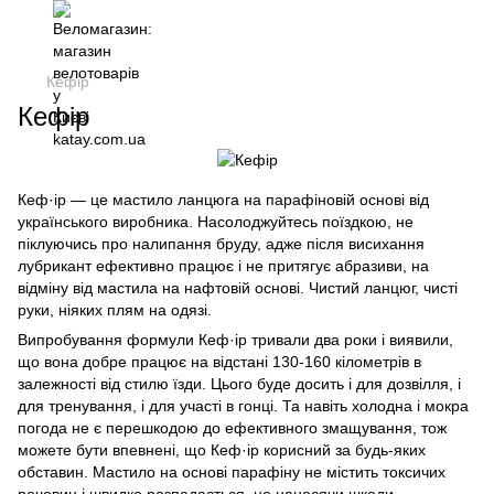
Кефір
Кефір
Кеф·ір — це мастило ланцюга на парафіновій основі від
українського виробника. Насолоджуйтесь поїздкою, не
піклуючись про налипання бруду, адже після висихання
лубрикант ефективно працює і не притягує абразиви, на
відміну від мастила на нафтовій основі. Чистий ланцюг, чисті
руки, ніяких плям на одязі.
Випробування формули Кеф·ір тривали два роки і виявили,
що вона добре працює на відстані 130-160 кілометрів в
залежності від стилю їзди. Цього буде досить і для дозвілля, і
для тренування, і для участі в гонці. Та навіть холодна і мокра
погода не є перешкодою до ефективного змащування, тож
можете бути впевнені, що Кеф·ір корисний за будь-яких
обставин. Мастило на основі парафіну не містить токсичих