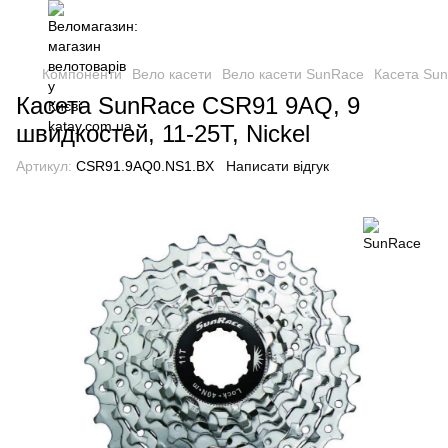
Компоненти
Вело касети
Вело касети SunRace
Касета Sun
Касета SunRace CSR91 9AQ, 9
швидкостей, 11-25T, Nickel
Артикул:
CSR91.9AQ0.NS1.BX
Написати відгук