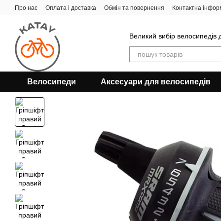
Перейти до основного контенту
Про нас
Оплата і доставка
Обмін та повернення
Контактна інфор
Великий вибір велосипедів д
Велосипеди
Аксесуари для велосипедів