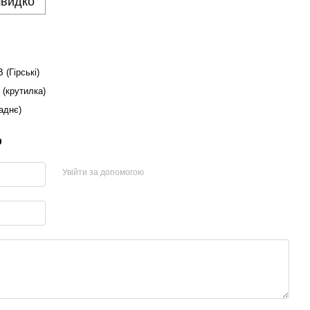
швидко
 (Гірські)
 (крутилка)
аднє)
р
Увійти за допомогою