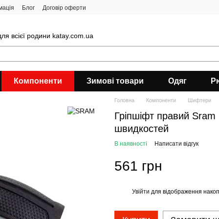
мація
Блог
Договір оферти
ля всієї родини katay.com.ua
Компоненти
Зимові товари
Одяг
Р
Головна
Компоненти
Шифтери
Гріпшіфт правий Sram 
швидкостей
В наявності
Написати відгук
561 грн
Увійти
для відображення накоп
%