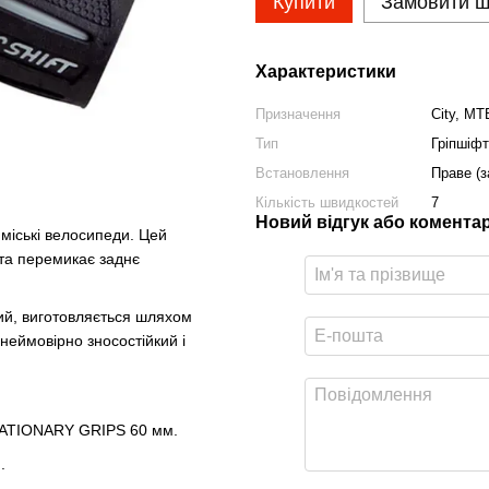
Купити
Замовити 
Характеристики
Призначення
City, MTB
Тип
Гріпшіфт
Встановлення
Праве (з
Кількість швидкостей
7
Новий відгук або комента
а міські велосипеди. Цей
 та перемикає заднє
ний, виготовляється шляхом
неймовірно зносостійкий і
STATIONARY GRIPS 60 мм.
.