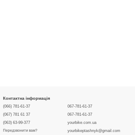
Контактна інформація
(066) 781-61-37
067-781-61-37
(067) 781 61 37
067-781-61-37
(063) 63-99-377
yourbike.com.ua
yourbikeptashnyk@gmail.com
Передзвонити вам?