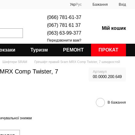
Укр
Рус
Бажання
Вхід
(066) 781-61-37
(067) 781 61 37
Мій кошик
(063) 63-99-377
Передзвонити вам?
юкзаки
Туризм
РЕМОНТ
ПРОКАТ
Шифтери SRAM
Гріпшіфт правий Sram MRX Comp Twister, 7 швидкостей
MRX Comp Twister, 7
Артикул
00.0000.200.649
В бажання
ичувальної знижки