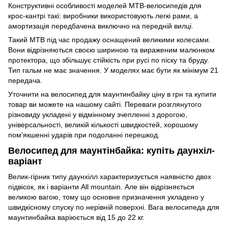
Конструктивні особливості моделей MTB-велосипедів для
крос-кантрі такі: виробники використовують легкі рами, а
амортизація передбачена виключно на передній вилці.
Такий MTB під час продажу оснащений великими колесами.
Вони відрізняються своєю шириною та вираженим малюнком
протектора, що збільшує стійкість при русі по піску та бруду.
Тип гальм не має значення. У моделях має бути як мінімум 21
передача.
Уточнити на велосипед для маунтинбайку ціну в грн та купити
товар ви можете на нашому сайті. Переваги розглянутого
різновиду укладені у відмінному зчепленні з дорогою,
універсальності, великій кількості швидкостей, хорошому
пом'якшенні ударів при подоланні перешкод.
Велосипед для маунтінбайка: купіть даунхіл-
варіант
Велик-гірник типу даунхілл характеризується наявністю двох
підвісок, як і варіанти All mountain. Але він відрізняється
великою вагою, тому що основне призначення укладено у
швидкісному спуску по нерівній поверхні. Вага велосипеда для
маунтинбайка варіюється від 15 до 22 кг.