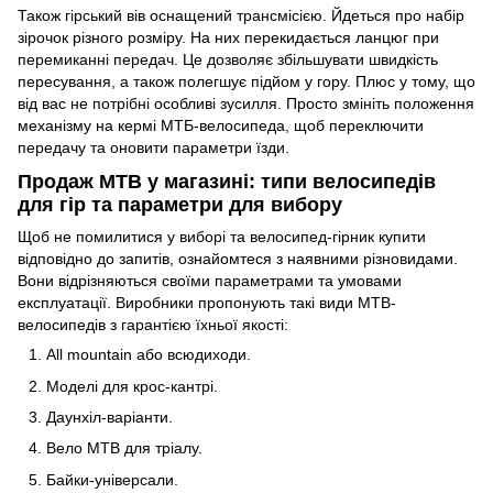
Також гірський вів оснащений трансмісією. Йдеться про набір
зірочок різного розміру. На них перекидається ланцюг при
перемиканні передач. Це дозволяє збільшувати швидкість
пересування, а також полегшує підйом у гору. Плюс у тому, що
від вас не потрібні особливі зусилля. Просто змініть положення
механізму на кермі МТБ-велосипеда, щоб переключити
передачу та оновити параметри їзди.
Продаж MTB у магазині: типи велосипедів
для гір та параметри для вибору
Щоб не помилитися у виборі та велосипед-гірник купити
відповідно до запитів, ознайомтеся з наявними різновидами.
Вони відрізняються своїми параметрами та умовами
експлуатації. Виробники пропонують такі види MTB-
велосипедів з гарантією їхньої якості:
All mountain або всюдиходи.
Моделі для крос-кантрі.
Даунхіл-варіанти.
Вело MTB для тріалу.
Байки-універсали.