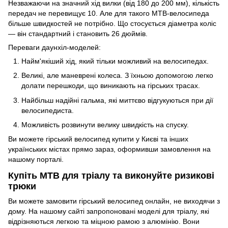
Незважаючи на значний хід вилки (від 180 до 200 мм), кількість
передач не перевищує 10. Але для такого MTB-велосипеда
більше швидкостей не потрібно. Що стосується діаметра коліс
— він стандартний і становить 26 дюймів.
Переваги даунхіл-моделей:
Найм'якіший хід, який тільки можливий на велосипедах.
Великі, але маневрені колеса. З їхньою допомогою легко
долати перешкоди, що виникають на гірських трасах.
Найбільш надійні гальма, які миттєво відгукуються при дії
велосипедиста.
Можливість розвинути велику швидкість на спуску.
Ви можете гірський велосипед купити у Києві та інших
українських містах прямо зараз, оформивши замовлення на
нашому порталі.
Купіть MTB для тріалу та виконуйте ризикові
трюки
Ви можете замовити гірський велосипед онлайн, не виходячи з
дому. На нашому сайті запропоновані моделі для тріалу, які
відрізняються легкою та міцною рамою з алюмінію. Вони