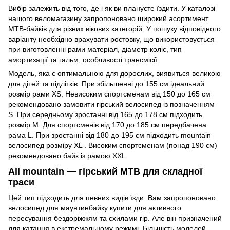
Вибір залежить від того, де і як ви плануєте їздити. У каталозі
нашого веломагазину запропоновано широкий асортимент
MTB-байків для різних вікових категорій. У пошуку відповідного
варіанту необхідно врахувати ростовку, що використовується
при виготовленні рами матеріал, діаметр коліс, тип
амортизації та гальм, особливості трансмісії.
Модель, яка є оптимальною для дорослих, виявиться великою
для дітей та підлітків. При збільшенні до 155 см ідеальний
розмір рами XS. Невисоким спортсменам від 150 до 165 см
рекомендовано замовити гірський велосипед із позначенням
S. При середньому зростанні від 165 до 178 см підходить
розмір M. Для спортсменів від 170 до 185 см передбачена
рама L. При зростанні від 180 до 195 см підходить mountain
велосипед розміру XL . Високим спортсменам (понад 190 см)
рекомендовано байк із рамою XXL.
All mountain — гірський MTB для складної
траси
Цей тип підходить для певних видів їзди. Вам запропоновано
велосипед для маунтинбайку купити для активного
пересування бездоріжжям та схилами гір. Але він призначений
для катання в екстремальному режимі. Більшість моделей