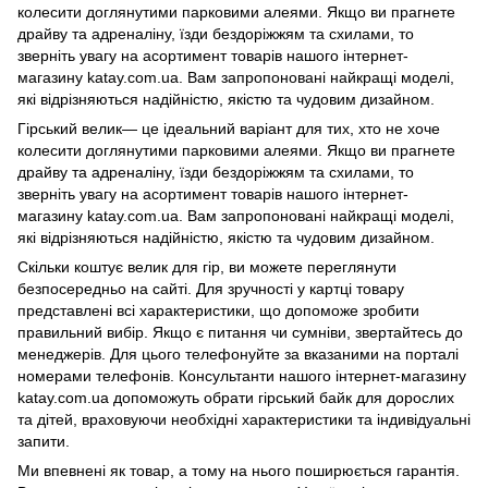
колесити доглянутими парковими алеями. Якщо ви прагнете
драйву та адреналіну, їзди бездоріжжям та схилами, то
зверніть увагу на асортимент товарів нашого інтернет-
магазину katay.com.ua. Вам запропоновані найкращі моделі,
які відрізняються надійністю, якістю та чудовим дизайном.
Гірський велик— це ідеальний варіант для тих, хто не хоче
колесити доглянутими парковими алеями. Якщо ви прагнете
драйву та адреналіну, їзди бездоріжжям та схилами, то
зверніть увагу на асортимент товарів нашого інтернет-
магазину katay.com.ua. Вам запропоновані найкращі моделі,
які відрізняються надійністю, якістю та чудовим дизайном.
Скільки коштує велик для гір, ви можете переглянути
безпосередньо на сайті. Для зручності у картці товару
представлені всі характеристики, що допоможе зробити
правильний вибір. Якщо є питання чи сумніви, звертайтесь до
менеджерів. Для цього телефонуйте за вказаними на порталі
номерами телефонів. Консультанти нашого інтернет-магазину
katay.com.ua допоможуть обрати гірський байк для дорослих
та дітей, враховуючи необхідні характеристики та індивідуальні
запити.
Ми впевнені як товар, а тому на нього поширюється гарантія.