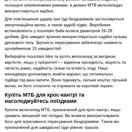
оснащені алюмінієвими рамами, в деяких MTB велосипедах
використовується карбон.
Для пом'якшення ударів при їзді бездоріжжям застосовується
амортизаційна вилка, а також задній підвіс. Виробники
встановлюють у mountain байк колеса діаметром 26-28
дюймів. Для швидкої зупинки використовуються надійні гальма
дискового типу. Зручність пересування забезпечує наявність
щонайменше 15 швидкостей.
Вибирайте mountain bike та купіть велосипед за вигідною
вартістю, якщо у пріоритеті — відмінна прохідність, міцність та
легкість рами, надійність гальм та м'якість ходу. Наші
менеджери допоможуть знайти варіант, що оптимально
підійде під ваші запити. Вони підкажуть, скільки коштує гірський
велик, як його сплатити та отримати за короткий термін.
Купіть МТБ для крос-кантрі та
насолоджуйтесь поїздками
Купити велосипед МТБ, призначений для крос-кантрі, якщо
цікавить змішаний тип поїздок. Ви можете використовувати
його для агресивного пересування бездоріжжям. Також він
призначений для швидкісної їзди рівною трасою.