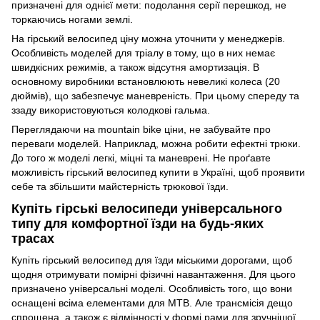
призначені для однієї мети: подолання серії перешкод, не
торкаючись ногами землі.
На гірський велосипед ціну можна уточнити у менеджерів.
Особливість моделей для тріалу в тому, що в них немає
швидкісних режимів, а також відсутня амортизація. В
основному виробники встановлюють невеликі колеса (20
дюймів), що забезпечує маневреність. При цьому спереду та
ззаду використовуються колодкові гальма.
Переглядаючи на mountain bike ціни, не забувайте про
переваги моделей. Наприклад, можна робити ефектні трюки.
До того ж моделі легкі, міцні та маневрені. Не проґавте
можливість гірський велосипед купити в Україні, щоб проявити
себе та збільшити майстерність трюкової їзди.
Купіть гірські велосипеди універсального
типу для комфортної їзди на будь-яких
трасах
Купіть гірський велосипед для їзди міськими дорогами, щоб
щодня отримувати помірні фізичні навантаження. Для цього
призначено універсальні моделі. Особливість того, що вони
оснащені всіма елементами для MTB. Але трансмісія дещо
спрощена, а також є відмінності у формі рами для зручнішої