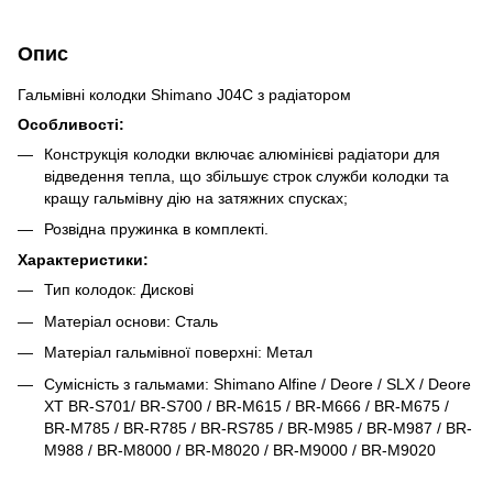
Опис
Гальмівні колодки Shimano J04C з радіатором
Особливості:
Конструкція колодки включає алюмінієві радіатори для
відведення тепла, що збільшує строк служби колодки та
кращу гальмівну дію на затяжних спусках;
Розвідна пружинка в комплекті.
Характеристики:
Тип колодок: Дискові
Матеріал основи: Сталь
Матеріал гальмівної поверхні: Метал
Сумісність з гальмами: Shimano Alfine / Deore / SLX / Deore
XT BR-S701/ BR-S700 / BR-M615 / BR-M666 / BR-M675 /
BR-М785 / BR-R785 / BR-RS785 / BR-M985 / BR-M987 / BR-
M988 / BR-M8000 / BR-M8020 / BR-M9000 / BR-M9020