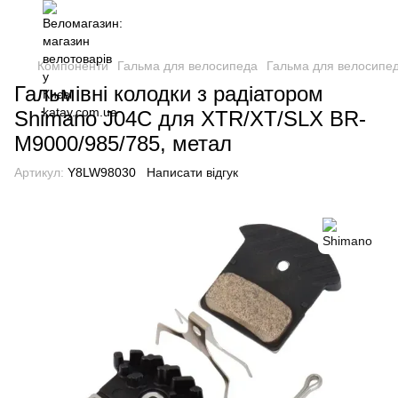
Компоненти
Гальма для велосипеда
Гальма для велосипе
Гальмівні колодки з радіатором
Shimano J04C для XTR/XT/SLX BR-
M9000/985/785, метал
Артикул:
Y8LW98030
Написати відгук