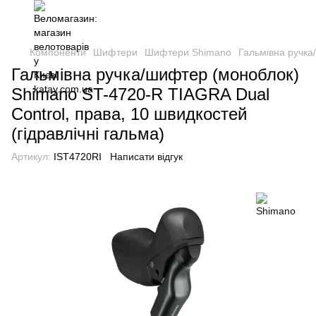
Компоненти
Шифтери
Шифтери Shimano
Гальмівна ручка
Гальмівна ручка/шифтер (моноблок)
Shimano ST-4720-R TIAGRA Dual
Control, права, 10 швидкостей
(гідравлічні гальма)
Артикул:
IST4720RI
Написати відгук