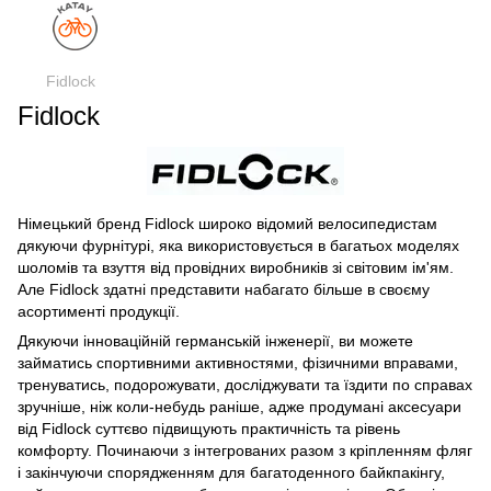
Fidlock
Fidlock
Німецький бренд Fidlock широко відомий велосипедистам
дякуючи фурнітурі, яка використовується в багатьох моделях
шоломів та взуття від провідних виробників зі світовим ім'ям.
Але Fidlock здатні представити набагато більше в своєму
асортименті продукції.
Дякуючи інноваційній германській інженерії, ви можете
займатись спортивними активностями, фізичними вправами,
тренуватись, подорожувати, досліджувати та їздити по справах
зручніше, ніж коли-небудь раніше, адже продумані аксесуари
від Fidlock суттєво підвищують практичність та рівень
комфорту. Починаючи з інтегрованих разом з кріпленням фляг
і закінчуючи спорядженням для багатоденного байкпакінгу,