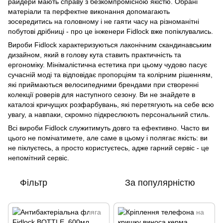
райдери мають справу з безкомпромісною якістю. Обрані
матеріали та перфектне виконання допомагають
зосередитись на головному і не гаяти часу на різноманітні
побутові дрібниці - про це інженери Fidlock вже попіклувались.
Вироби Fidlock характеризуються лаконічним скандинавським
дизайном, який в голову кута ставить практичність та
ергономіку. Мінімалістична естетика при цьому чудово пасує
сучасній моді та відповідає пропорціям та колірним рішенням,
які приймаються велосипедними брендами при створенні
колекції роверів для наступного сезону. Ви не знайдете в
каталозі кричущих розфарбувань, які перетягують на себе всю
увагу, а навпаки, скромно підкреслюють персональний стиль.
Всі вироби Fidlock служитимуть довго та ефективно. Часто ви
цього не помічатимете, але саме в цьому і полягає якість: ви
не піклуєтесь, а просто користуєтесь, адже гарний сервіс - це
непомітний сервіс.
Фільтр
За популярністю