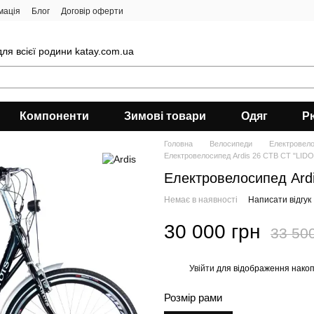
мація
Блог
Договір оферти
ля всієї родини katay.com.ua
Компоненти
Зимові товари
Одяг
Р
Головна
Велосипеди
Електровел
Електровелосипед Ardis 26 CTB CT "LIDO
Електровелосипед Ard
Немає в наявності
Написати відгук
30 000 грн
33 50
Увійти
для відображення накоп
%
Розмір рами