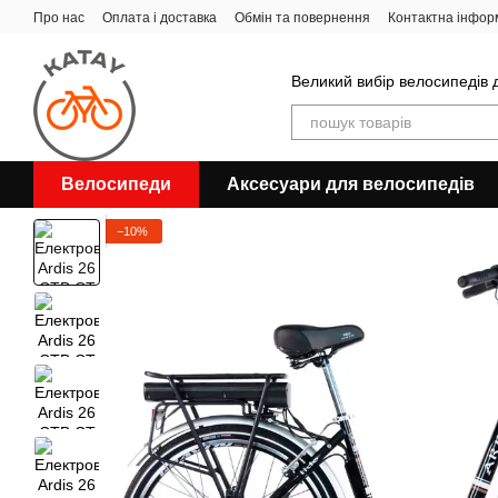
Перейти до основного контенту
Про нас
Оплата і доставка
Обмін та повернення
Контактна інфор
Великий вибір велосипедів д
Велосипеди
Аксесуари для велосипедів
−10%