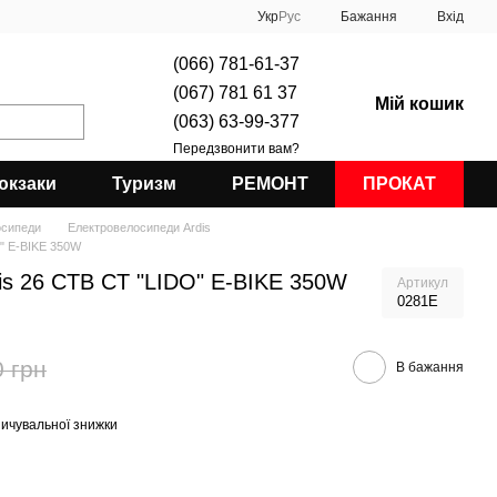
Укр
Рус
Бажання
Вхід
(066) 781-61-37
(067) 781 61 37
Мій кошик
(063) 63-99-377
Передзвонити вам?
юкзаки
Туризм
РЕМОНТ
ПРОКАТ
осипеди
Електровелосипеди Ardis
" E-BIKE 350W
is 26 CTB CT "LIDO" E-BIKE 350W
Артикул
0281Е
0 грн
В бажання
ичувальної знижки