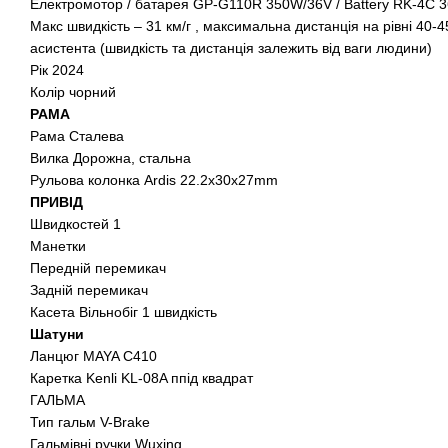
Електромотор / батарея GP-G110R 350W/36V / Battery RK-4C 
Макс швидкість – 31 км/г , максимальна дистанція на рівні 40-
асистента (швидкість та дистанція залежить від ваги людини)
Рік 2024
Колір чорний
РАМА
Рама Сталева
Вилка Дорожна, стальна
Рульова колонка Ardis 22.2x30x27mm
ПРИВІД
Швидкостей 1
Манетки
Передній перемикач
Задній перемикач
Касета Вільнобіг 1 швидкість
Шатуни
Ланцюг MAYA C410
Каретка Kenli KL-08A ппід квадрат
ГАЛЬМА
Тип гальм V-Brake
Гальмівні ручки Wuxing