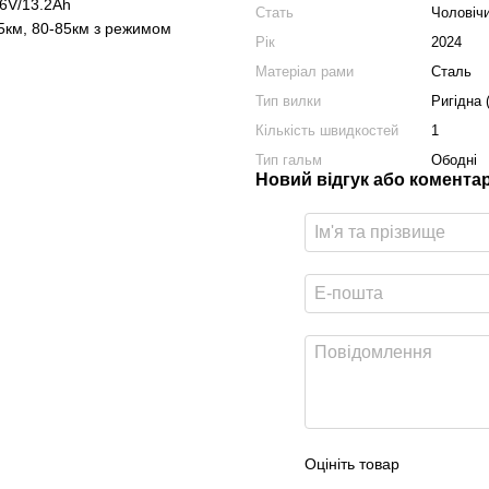
36V/13.2Ah
Стать
Чоловічи
45км, 80-85км з режимом
Рік
2024
Матеріал рами
Сталь
Тип вилки
Ригідна 
Кількість швидкостей
1
Тип гальм
Ободні
Новий відгук або комента
Оцініть товар