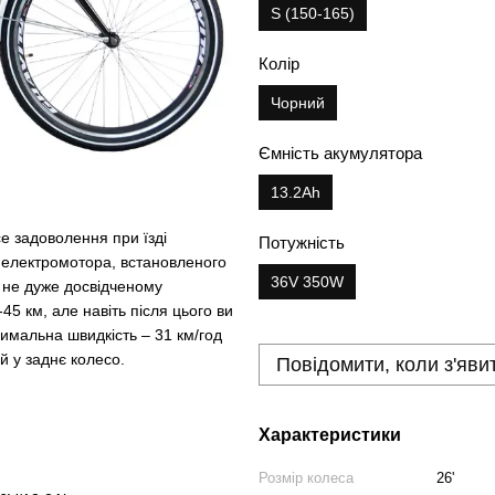
S (150-165)
Колір
Чорний
Ємність акумулятора
13.2Ah
е задоволення при їзді
Потужність
 електромотора, встановленого
36V 350W
ь не дуже досвідченому
45 км, але навіть після цього ви
имальна швидкість – 31 км/год
й у заднє колесо.
Повідомити, коли з'яви
Характеристики
Розмір колеса
26'