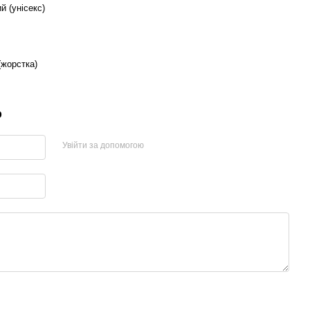
й (унісекс)
(жорстка)
р
Увійти за допомогою