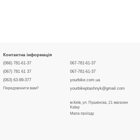
Контактна інформація
(066) 781-61-37
067-781-61-37
(067) 781 61 37
067-781-61-37
(063) 63-99-377
yourbike.com.ua
yourbikeptashnyk@gmail.com
Передзвонити вам?
м.Київ, ул. Пушкінска, 21 магазин
Katay
Мапа проїзду