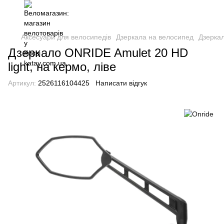
Аксесуари для велосипедів
Дзеркала на велосипед
Дзеркал
Дзеркало ONRIDE Amulet 20 HD
light, на кермо, ліве
Артикул:
2526116104425
Написати відгук