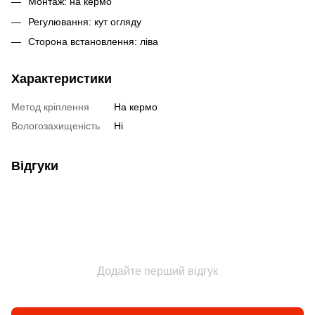
Монтаж: на кермо
Регулювання: кут огляду
Сторона встановлення: ліва
Характеристики
Метод кріплення
На кермо
Вологозахищеність
Ні
Відгуки
Додайте перший відгук