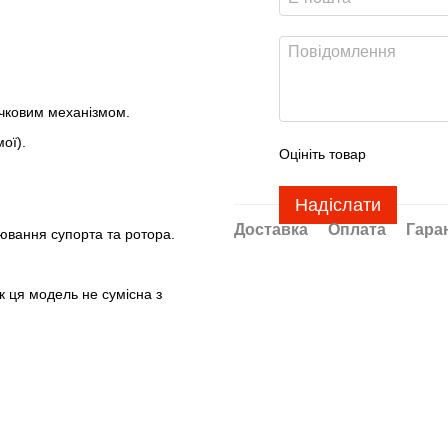
чковим механізмом.
ої).
Оцініть товар
Надіслати
Доставка
Оплата
Гара
нювання супорта та ротора.
к ця модель не сумісна з