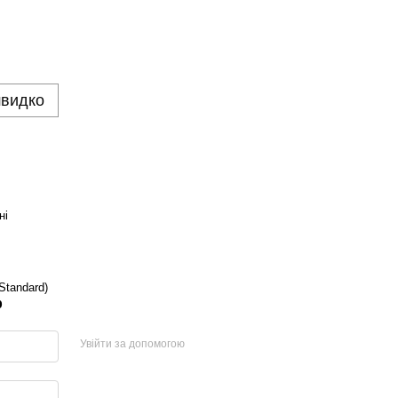
швидко
ні
 Standard)
р
Увійти за допомогою