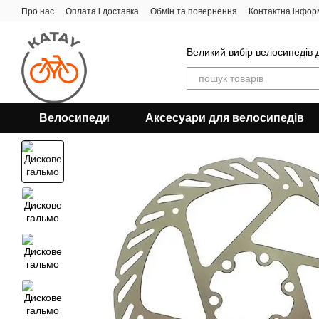
Перейти до основного контенту
Про нас
Оплата і доставка
Обмін та повернення
Контактна інфор
Великий вибір велосипедів д
Велосипеди
Аксесуари для велосипедів