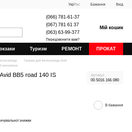
Укр
Рус
Бажання
Вхід
(066) 781-61-37
(067) 781 61 37
Мій кошик
(063) 63-99-377
Передзвонити вам?
юкзаки
Туризм
РЕМОНТ
ПРОКАТ
велосипеда
Гальма для велосипеда Avid
IS механічне
Avid BB5 road 140 IS
Артикул
00.5016.166.080
В бажання
ичувальної знижки