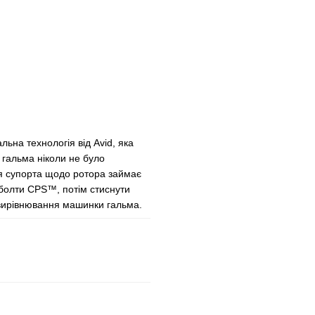
льна технологія від Avid, яка
 гальма ніколи не було
ня супорта щодо ротора займає
 болти CPS™, потім стиснути
е вирівнювання машинки гальма.