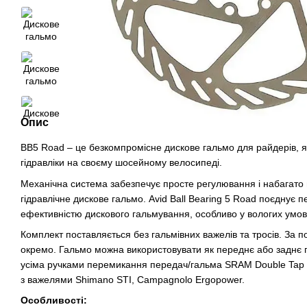
Опис
BB5 Road – це безкомпромісне дискове гальмо для райдерів, я
гідравліки на своєму шосейному велосипеді.
Механічна система забезпечує просте регулювання і набагато п
гідравлічне дискове гальмо. Avid Ball Bearing 5 Road поєднує 
ефективністю дискового гальмування, особливо у вологих умов
Комплект поставляється без гальмівних важелів та тросів. За 
окремо. Гальмо можна використовувати як переднє або заднє г
усіма ручками перемикання передач/гальма SRAM Double Tap (R
з важелями Shimano STI, Campagnolo Ergopower.
Особливості: