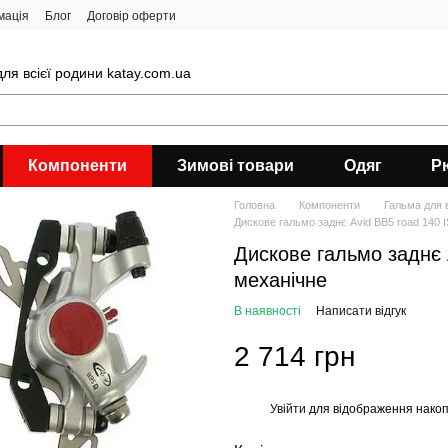
мація
Блог
Договір оферти
ля всієї родини katay.com.ua
Компоненти
Зимові товари
Одяг
Р
Головна
Компоненти
Гальма для 
Дискове гальмо заднє Avid BB5 road 140 
Дискове гальмо заднє 
механічне
В наявності
Написати відгук
2 714 грн
Увійти
для відображення накоп
%