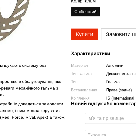
Колір гальм
Сріблястий
Купити
Замовити 
Характеристики
кі шукають систему без
Матеріал
Алюміній
Тип гальма
Дискові механіч
ростіше в обслуговуванні, ніж
Тип
Гальма
переваги механічного гальма з
Встановлення
Праве (заднє)
ах.
Кріплення
IS (International
Новий відгук або комента
потреби їх доведеться замовляти
альмо, і ним можна керувати з
ed, Force, Rival, Apex) а також