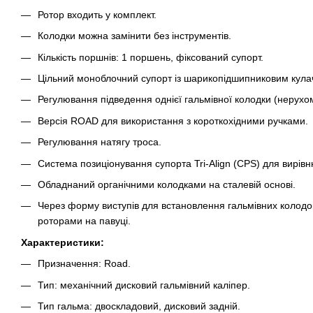
Ротор входить у комплект.
Колодки можна замінити без інструментів.
Кількість поршнів: 1 поршень, фіксований супорт.
Цільний моноблочний супорт із шарикопідшипниковим кула
Регулювання підведення однієї гальмівної колодки (нерухом
Версія ROAD для використання з короткохідними ручками.
Регулювання натягу троса.
Система позиціонування супорта Tri-Align (CPS) для вирів
Обладнаний органічними колодками на сталевій основі.
Через форму виступів для встановлення гальмівних колодо
роторами на павуці.
Характеристики:
Призначення: Road.
Тип: механічний дисковий гальмівний каліпер.
Тип гальма: двоскладовий, дисковий задній.