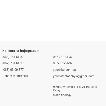
Контактна інформація
(066) 781-61-37
067-781-61-37
(067) 781 61 37
067-781-61-37
(063) 63-99-377
yourbike.com.ua
yourbikeptashnyk@gmail.com
Передзвонити вам?
м.Київ, ул. Пушкінска, 21 магазин
Katay
Мапа проїзду