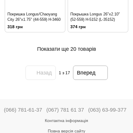
Покришка Longus/Chaoyang
Покрышка Longus 26"x2.10"
City 26"x1.75" (44-559) H-3460
(52-559) H-5152 (L-35152)
318 грн
374 грн
Показати ще 20 товарів
Назад
Вперед
1
з 17
(066) 781-61-37
(067) 781 61 37
(063) 63-99-377
Контактна інформація
Повна версія сайту