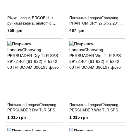
Ріжки Longus ERGOBUL з
Покришка Longus/Chaoyang
ручками керма, anatomic,
PHANTOM DRY 27,5"x2,20"
140мм, чорний/сірий
(56-584) Н-5234 30TPI
758 грн
467 грн
Покришка Longus/Chaoyang
Покришка Longus/Chaoyang
PERSUADER Dry TLR SPS
PERSUADER Wet TLR SPS
29"x2.40" (61-622) H-5242
29"x2.40" (61-622) H-5242
1 315 грн
1 315 грн
60TPI 3C-AM
60TPI 3C-AM