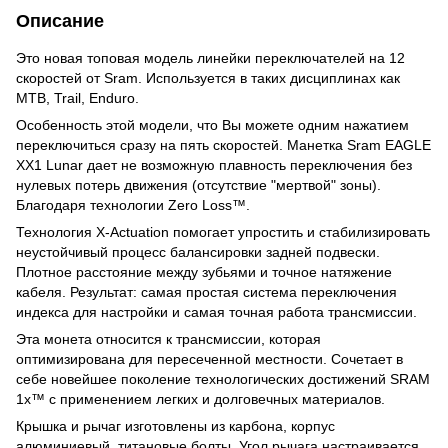
Описание
Это новая топовая модель линейки переключателей на 12
скоростей от Sram. Используется в таких дисциплинах как
MTB, Trail, Enduro.
Особенность этой модели, что Вы можете одним нажатием
переключиться сразу на пять скоростей. Манетка Sram EAGLE
XX1 Lunar дает не возможную плавность переключения без
нулевых потерь движения (отсутствие "мертвой" зоны).
Благодаря технологии Zero Loss™.
Технология X-Actuation помогает упростить и стабилизировать
неустойчивый процесс балансировки задней подвески.
Плотное расстояние между зубьями и точное натяжение
кабеля. Результат: самая простая система переключения
индекса для настройки и самая точная работа трансмиссии.
Эта монета относится к трансмиссии, которая
оптимизирована для пересеченной местности. Сочетает в
себе новейшее поколение технологических достижений SRAM
1x™ с применением легких и долговечных материалов.
Крышка и рычаг изготовлены из карбона, корпус
алюминиевый, титановые болты. Угол рычага настраивается