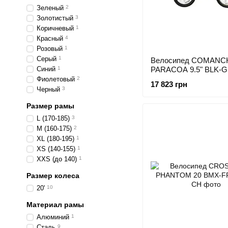
Зеленый
2
Золотистый
3
Коричневый
1
Красный
4
Розовый
1
Серый
1
Велосипед COMANC
Синий
1
PARACOA 9.5" BLK-
Фиолетовый
2
17 823 грн
Черный
3
Размер рамы
L (170-185)
3
M (160-175)
2
XL (180-195)
1
XS (140-155)
1
XXS (до 140)
1
Размер колеса
20'
10
Материал рамы
Алюминий
1
Сталь
9