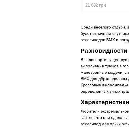
21 882 грн
Среди веселого отдыха 
будет отличным спутнико
велосипедов BMX и погр
Разновидности
В велоспорте существует
выполнения трюков в гор
маневренные модели, спе
BMX для дёрта сделаны д
Кроссовые
велосипеды
определенных типах трас
Характеристик
Любители экстремальной 
за того, что они сделан
велосипед для ярких экс