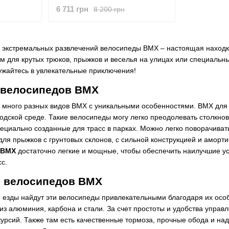
6 711 грн
8 200 грн
и экстремальных развлечений велосипеды BMX – настоящая находк
м для крутых трюков, прыжков и веселья на улицах или специальны
ужайтесь в увлекательные приключения!
 велосипедов BMX
 много разных видов BMX с уникальными особенностями. BMX для 
одской среде. Такие велосипеды могу легко преодолевать столкнов
циально созданные для трасс в парках. Можно легко поворачивать
ля прыжков с грунтовых склонов, с сильной конструкцией и амор
 BMX
достаточно легкие и мощные, чтобы обеспечить наилучшие ус
с.
и велосипедов BMX
езды найдут эти велосипеды привлекательными благодаря их особе
ы из алюминия, карбона и стали. За счет простоты и удобства упра
курсий. Также там есть качественные тормоза, прочные обода и на