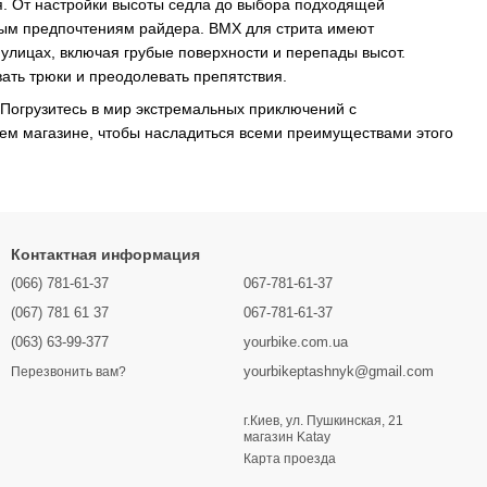
я. От настройки высоты седла до выбора подходящей
ым предпочтениям райдера. BMX для стрита имеют
 улицах, включая грубые поверхности и перепады высот.
ать трюки и преодолевать препятствия.
Погрузитесь в мир экстремальных приключений с
ем магазине, чтобы насладиться всеми преимуществами этого
Контактная информация
(066) 781-61-37
067-781-61-37
(067) 781 61 37
067-781-61-37
(063) 63-99-377
yourbike.com.ua
yourbikeptashnyk@gmail.com
Перезвонить вам?
г.Киев, ул. Пушкинская, 21
магазин Katay
Карта проезда