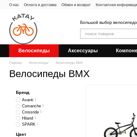
Перейти к основному контенту
О нас
Оплата и доставка
Обмен и возврат
Контактная информац
Большой выбор велосипедов
Велосипеды
Аксессуары
Компон
Главная
Велосипеды
Велосипеды BMX
Велосипеды BMX
Бренд
Avanti
1
Comanche
1
Crossride
1
Hiland
1
SPARK
1
Цвет