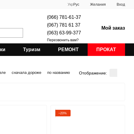
Укр
Рус
Желания
Вход
(066) 781-61-37
(067) 781 61 37
Мой заказ
(063) 63-99-377
Перезвонить вам?
ки
Туризм
РЕМОНТ
ПРОКАТ
вле
сначала дороже
по названию
Отображение:
−20%