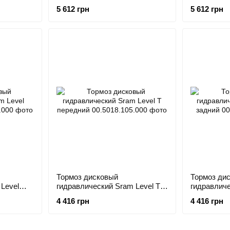
5 612 грн
5 612 грн
Тормоз дисковый
Тормоз ди
Level
гидравлический Sram Level T
гидравличе
передний
задний
4 416 грн
4 416 грн