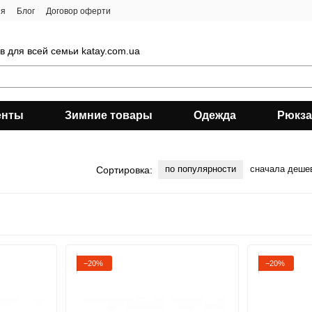
ия
Блог
Договор оферти
 для всей семьи katay.com.ua
енты
Зимние товары
Одежда
Рюкза
по популярности
сначала деше
Сортировка:
−20%
−20%