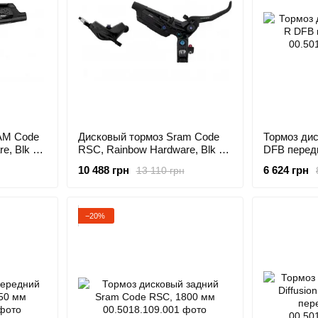
AM Code
Дисковый тормоз Sram Code
Тормоз ди
e, Blk F
RSC, Rainbow Hardware, Blk F
DFB перед
1800 мм Hose
10 488 грн
6 624 грн
13 110 грн
−20%