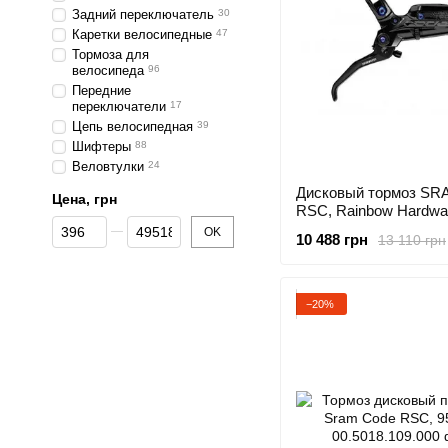
Задний переключатель
30
Каретки велосипедные
47
Тормоза для
велосипеда
96
Передние
переключатели
17
Цепь велосипедная
39
Шифтеры
88
Веловтулки
24
Дисковый тормоз SR
Цена, грн
RSC, Rainbow Hardwar
От Цена, грн
До Цена, грн
950 мм Hose
OK
10 488 грн
13 110 грн
−20%