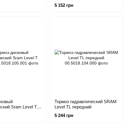
передний с ротором 160G2CS
5 152 грн
сковый
Тормоз гидравлический SRAM
ский Sram Level T
Level TL передний
5 244 грн