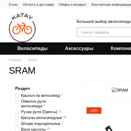
Перейти к основному контенту
О нас
Оплата и доставка
Обмен и возврат
Контактная информац
Большой выбор велосипедов
Велосипеды
Аксессуары
Компон
Главная
SRAM
SRAM
Раздел
Крылья на велосипед
1
Обмотка руля
велосипеда
5
−20%
Ручки руля (Грипсы)
12
Шатуны велосипедные
89
Штыри подседельные
3
Вело кассеты
45