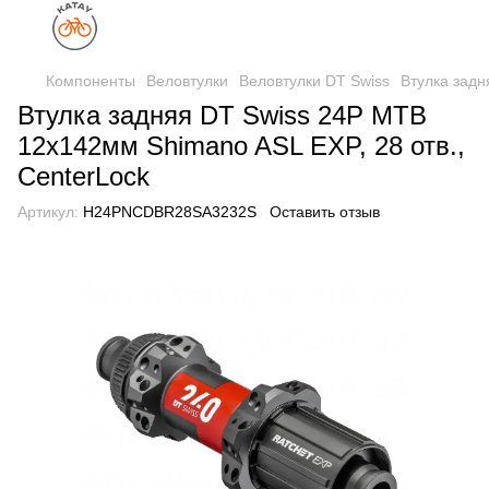
Компоненты
Веловтулки
Веловтулки DT Swiss
Втулка задн
Втулка задняя DT Swiss 24P MTB
12x142мм Shimano ASL EXP, 28 отв.,
CenterLock
Артикул:
H24PNCDBR28SA3232S
Оставить отзыв