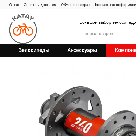
Перейти к основному контенту
О нас
Оплата и доставка
Обмен и возврат
Контактная информац
Большой выбор велосипедов
Велосипеды
Аксессуары
Компон