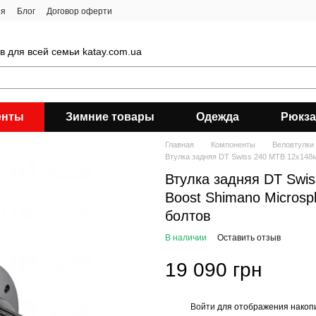
ия
Блог
Договор оферти
 для всей семьи katay.com.ua
енты
Зимние товары
Одежда
Рюкза
Главная
Компоненты
Веловтулки
Втулка задняя DT Swiss 240 MTB 12x148мм
Втулка задняя DT Swi
Boost Shimano Microspl
болтов
В наличии
Оставить отзыв
19 090 грн
Войти
для отображения накопи
%