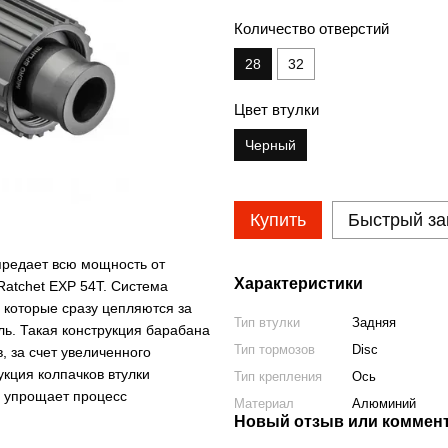
Количество отверстий
28
32
Цвет втулки
Черный
Купить
Быстрый за
предает всю мощность от
Характеристики
Ratchet EXP 54T. Система
, которые сразу цепляются за
Тип втулки
Задняя
ль. Такая конструкция барабана
Тип тормозов
Disc
, за счет увеличенного
укция колпачков втулки
Тип крепления
Ось
о упрощает процесс
Материал
Алюминий
Новый отзыв или коммен