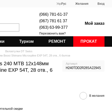
Укр
Рус
Желания
Вход
(066) 781-61-37
(067) 781 61 37
Мой заказ
(063) 63-99-377
Перезвонить вам?
ки
Туризм
РЕМОНТ
ПРОКАТ
Веловтулки DT Swiss
 Boost Shimano Microspline EXP 54T, 28 отв., 6 болтов
ss 240 MTB 12x148мм
Артикул
H240TDD2R28SA2294S
ine EXP 54T, 28 отв., 6
В желания
тельной скидки