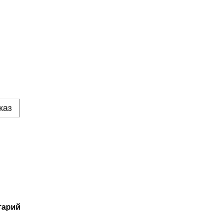
каз
тарий