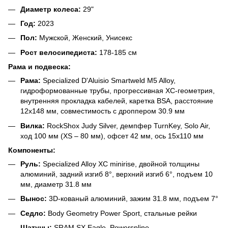
Диаметр колеса:
29"
Год:
2023
Пол:
Мужской, Женский, Унисекс
Рост велосипедиста:
178-185 см
Рама и подвеска:
Рама:
Specialized D'Aluisio Smartweld M5 Alloy,
гидроформованные трубы, прогрессивная XC-геометрия,
внутренняя прокладка кабелей, каретка BSA, расстояние
12x148 мм, совместимость с дроппером 30.9 мм
Вилка:
RockShox Judy Silver, демпфер TurnKey, Solo Air,
ход 100 мм (XS – 80 мм), офсет 42 мм, ось 15x110 мм
Компоненты:
Руль:
Specialized Alloy XC minirise, двойной толщины
алюминий, задний изгиб 8°, верхний изгиб 6°, подъем 10
мм, диаметр 31.8 мм
Вынос:
3D-кованый алюминий, зажим 31.8 мм, подъем 7°
Седло:
Body Geometry Power Sport, стальные рейки
Шатуны:
SRAM SX Eagle, Powerspline