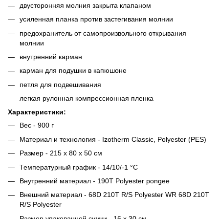
двусторонняя молния закрыта клапаном
усиленная планка против застегивания молнии
предохранитель от самопроизвольного открывания
молнии
внутренний карман
карман для подушки в капюшоне
петля для подвешивания
легкая рулонная компрессионная пленка
Характеристики:
Вес - 900 г
Материал и технология - Izotherm Classic, Polyester (PES)
Размер - 215 х 80 х 50 см
Температурный график - 14/10/-1 °C
Внутренний материал - 190T Polyester pongee
Внешний материал - 68D 210T R/S Polyester WR 68D 210T
R/S Polyester
Размер упакованной сумки - 16 х 30 см