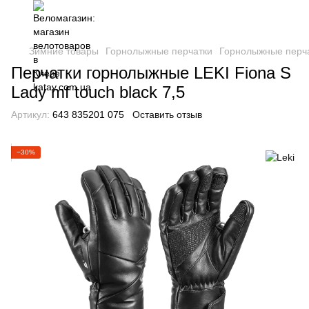
Зимние товары
Горнолыжные перчатки
Горнолыжные перча
Перчатки горнолыжные LEKI Fiona S
Lady mf touch black 7,5
Артикул:
643 835201 075
Оставить отзыв
−30%