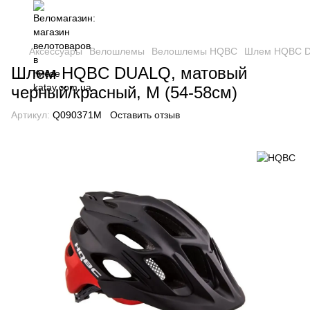
Аксессуары
Велошлемы
Велошлемы HQBC
Шлем HQBC DU
Шлем HQBC DUALQ, матовый
черный/красный, M (54-58см)
Артикул:
Q090371M
Оставить отзыв