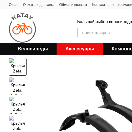
Перейти к основному контенту
О нас
Оплата и доставка
Обмен и возврат
Контактная информац
Большой выбор велосипедов
Велосипеды
Аксессуары
Компон