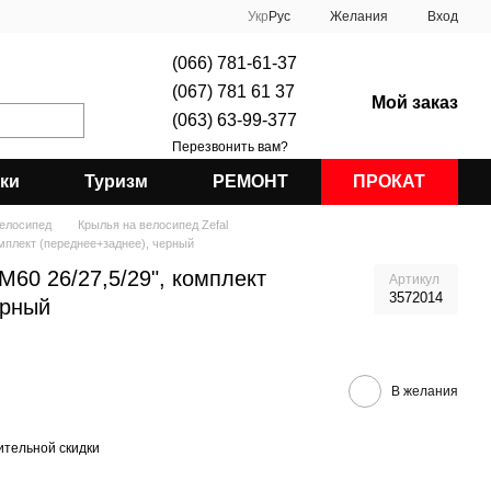
Укр
Рус
Желания
Вход
(066) 781-61-37
(067) 781 61 37
Мой заказ
(063) 63-99-377
Перезвонить вам?
ки
Туризм
РЕМОНТ
ПРОКАТ
велосипед
Крылья на велосипед Zefal
комплект (переднее+заднее), черный
 M60 26/27,5/29", комплект
Артикул
3572014
ерный
В желания
тельной скидки