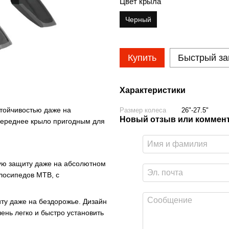
Цвет крыла
Черный
Купить
Быстрый за
Характеристики
стойчивостью даже на
Размер колеса
26"-27.5"
Новый отзыв или коммен
переднее крыло пригодным для
ную защиту даже на абсолютном
елосипедов MTB, с
.
иту даже на бездорожье. Дизайн
ень легко и быстро установить