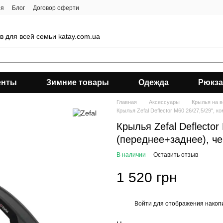
ия
Блог
Договор оферти
 для всей семьи katay.com.ua
енты
Зимние товары
Одежда
Рюкза
Главная
Аксессуары
Крылья на 
Крылья Zefal Deflector M60 26/27,5/29", 
Крылья Zefal Deflector
(переднее+заднее), ч
В наличии
Оставить отзыв
1 520 грн
Войти
для отображения накопи
%